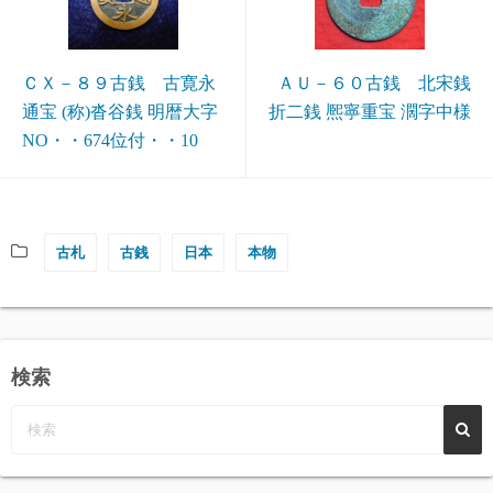
ＣＸ－８９古銭 古寛永
ＡＵ－６０古銭 北宋銭
通宝 (称)沓谷銭 明暦大字
折二銭 熈寧重宝 濶字中様
NO・・674位付・・10
古札
古銭
日本
本物
検索