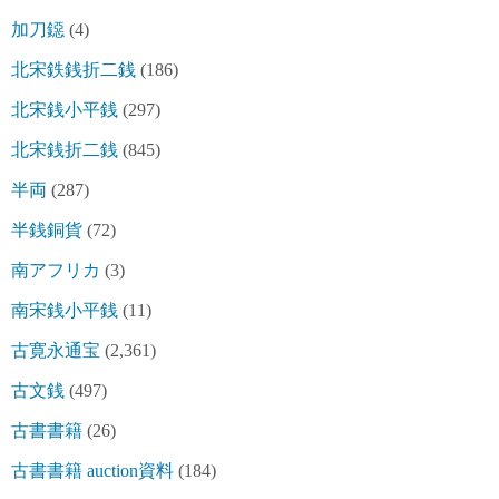
加刀鐚
(4)
北宋鉄銭折二銭
(186)
北宋銭小平銭
(297)
北宋銭折二銭
(845)
半両
(287)
半銭銅貨
(72)
南アフリカ
(3)
南宋銭小平銭
(11)
古寛永通宝
(2,361)
古文銭
(497)
古書書籍
(26)
古書書籍 auction資料
(184)