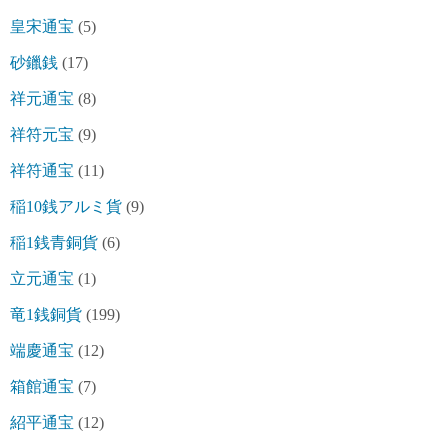
皇宋通宝
(5)
砂鑞銭
(17)
祥元通宝
(8)
祥符元宝
(9)
祥符通宝
(11)
稲10銭アルミ貨
(9)
稲1銭青銅貨
(6)
立元通宝
(1)
竜1銭銅貨
(199)
端慶通宝
(12)
箱館通宝
(7)
紹平通宝
(12)