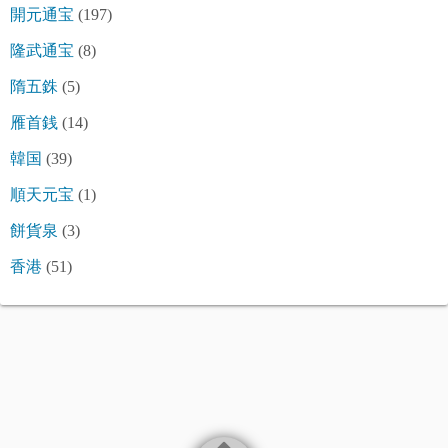
開元通宝
(197)
隆武通宝
(8)
隋五銖
(5)
雁首銭
(14)
韓国
(39)
順天元宝
(1)
餅貨泉
(3)
香港
(51)