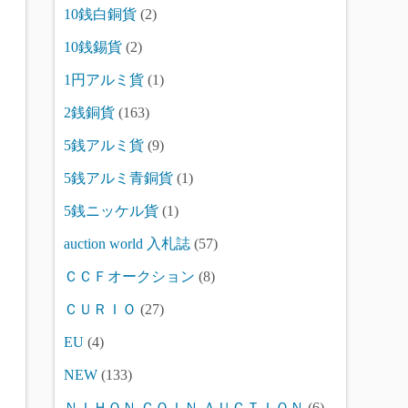
10銭白銅貨
(2)
10銭錫貨
(2)
1円アルミ貨
(1)
2銭銅貨
(163)
5銭アルミ貨
(9)
5銭アルミ青銅貨
(1)
5銭ニッケル貨
(1)
auction world 入札誌
(57)
ＣＣＦオークション
(8)
ＣＵＲＩＯ
(27)
EU
(4)
NEW
(133)
ＮＩＨＯＮ ＣＯＩＮ ＡＵＣＴＩＯＮ
(6)