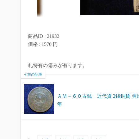
商品ID : 21932
価格 : 1570 円
札特有の傷みが有ります。
前の記事
ＡＭ－６０古銭 近代貨 2銭銅貨 明治
年