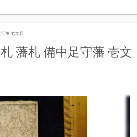
足守藩 壱文目
札 藩札 備中足守藩 壱文