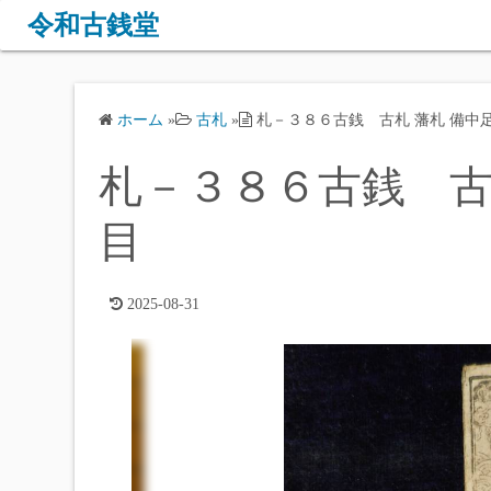
コ
令和古銭堂
ン
テ
ン
ホーム
»
古札
»
札－３８６古銭 古札 藩札 備中
ツ
へ
札－３８６古銭 古
ス
キ
目
ッ
プ
2025-08-31