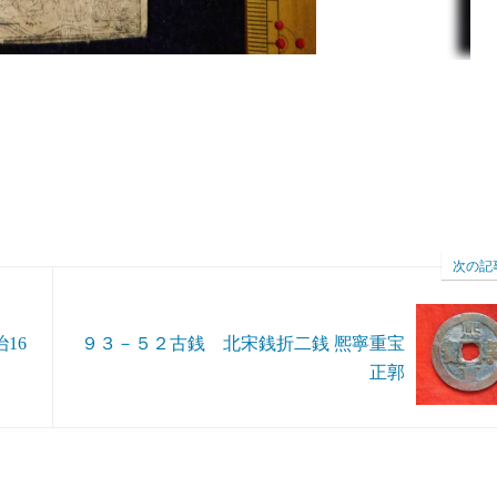
次の記
16
９３－５２古銭 北宋銭折二銭 熈寧重宝
正郭