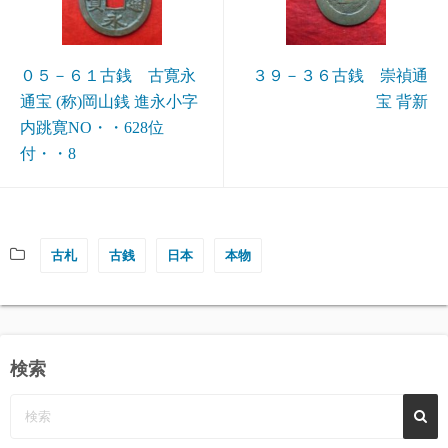
０５－６１古銭 古寛永
３９－３６古銭 崇禎通
通宝 (称)岡山銭 進永小字
宝 背新
内跳寛NO・・628位
付・・8
古札
古銭
日本
本物
検索