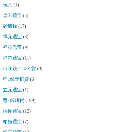
玩具
(1)
皇宋通宝
(5)
砂鑞銭
(17)
祥元通宝
(8)
祥符元宝
(9)
祥符通宝
(11)
稲10銭アルミ貨
(9)
稲1銭青銅貨
(6)
立元通宝
(1)
竜1銭銅貨
(199)
端慶通宝
(12)
箱館通宝
(7)