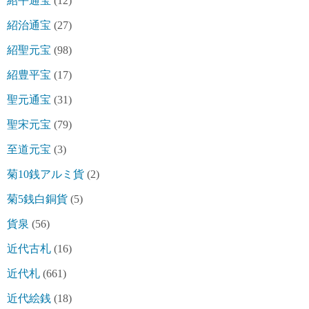
紹平通宝
(12)
紹治通宝
(27)
紹聖元宝
(98)
紹豊平宝
(17)
聖元通宝
(31)
聖宋元宝
(79)
至道元宝
(3)
菊10銭アルミ貨
(2)
菊5銭白銅貨
(5)
貨泉
(56)
近代古札
(16)
近代札
(661)
近代絵銭
(18)