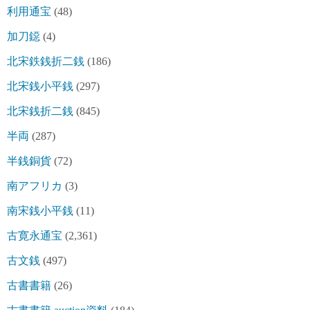
利用通宝
(48)
加刀鐚
(4)
北宋鉄銭折二銭
(186)
北宋銭小平銭
(297)
北宋銭折二銭
(845)
半両
(287)
半銭銅貨
(72)
南アフリカ
(3)
南宋銭小平銭
(11)
古寛永通宝
(2,361)
古文銭
(497)
古書書籍
(26)