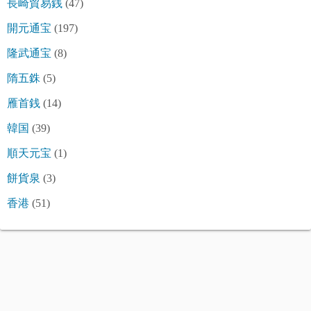
長崎貿易銭
(47)
開元通宝
(197)
隆武通宝
(8)
隋五銖
(5)
雁首銭
(14)
韓国
(39)
順天元宝
(1)
餅貨泉
(3)
香港
(51)