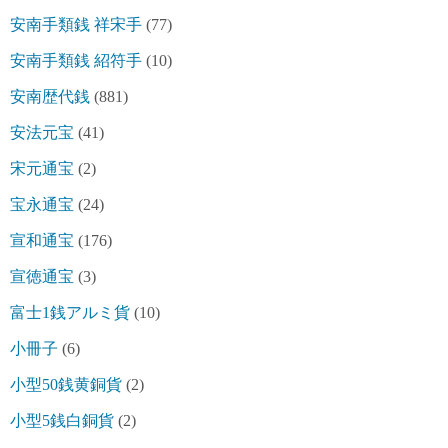
安南手類銭 祥宋手
(77)
安南手類銭 紹符手
(10)
安南歴代銭
(881)
安法元宝
(41)
宋元通宝
(2)
宝永通宝
(24)
宣和通宝
(176)
宣徳通宝
(3)
富士1銭アルミ貨
(10)
小冊子
(6)
小型50銭黄銅貨
(2)
小型5銭白銅貨
(2)