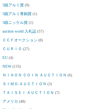
5銭アルミ貨
(9)
5銭アルミ青銅貨
(1)
5銭ニッケル貨
(1)
auction world 入札誌
(57)
ＣＣＦオークション
(8)
ＣＵＲＩＯ
(27)
EU
(4)
NEW
(133)
ＮＩＨＯＮ ＣＯＩＮ ＡＵＣＴＩＯＮ
(6)
ＳＩＭＯ-ＡＵＣＴＩＯＮ
(3)
ＴＡＩＳＥＩ ＡＵＣＴＩＯＮ
(7)
アメリカ
(48)