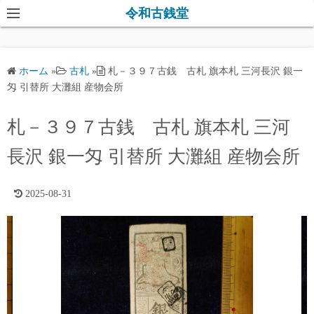
コ
令和古銭堂
ン
テ
ン
ホーム
»
古札
»
札－３９７古銭 古札 旗本札 三河長沢 銀一
ツ
匁 引替所 大灘組 産物会所
へ
ス
札－３９７古銭 古札 旗本札 三河
キ
長沢 銀一匁 引替所 大灘組 産物会所
ッ
プ
2025-08-31