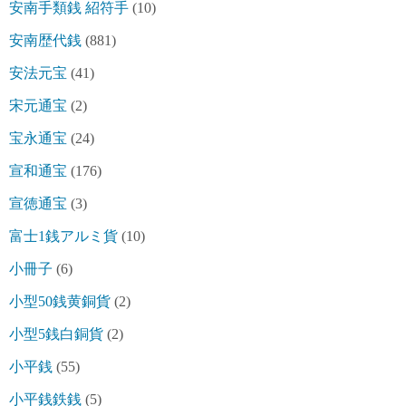
安南手類銭 紹符手
(10)
安南歴代銭
(881)
安法元宝
(41)
宋元通宝
(2)
宝永通宝
(24)
宣和通宝
(176)
宣徳通宝
(3)
富士1銭アルミ貨
(10)
小冊子
(6)
小型50銭黄銅貨
(2)
小型5銭白銅貨
(2)
小平銭
(55)
小平銭鉄銭
(5)