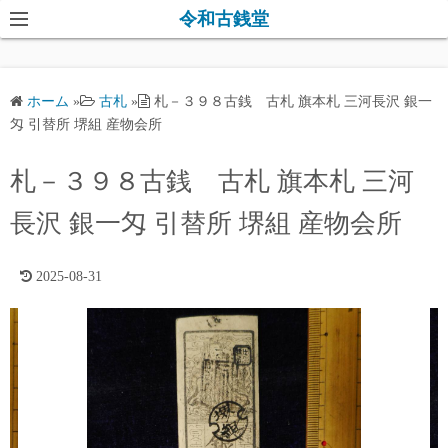
コ
令和古銭堂
ン
テ
ン
ホーム
»
古札
»
札－３９８古銭 古札 旗本札 三河長沢 銀一
ツ
匁 引替所 堺組 産物会所
へ
ス
札－３９８古銭 古札 旗本札 三河
キ
長沢 銀一匁 引替所 堺組 産物会所
ッ
プ
2025-08-31