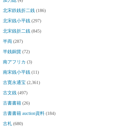
加刀鐚
(4)
北宋鉄銭折二銭
(186)
北宋銭小平銭
(297)
北宋銭折二銭
(845)
半両
(287)
半銭銅貨
(72)
南アフリカ
(3)
南宋銭小平銭
(11)
古寛永通宝
(2,361)
古文銭
(497)
古書書籍
(26)
古書書籍 auction資料
(184)
古札
(680)