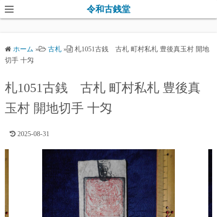
コ
令和古銭堂
ン
テ
ン
ホーム
»
古札
»
札1051古銭 古札 町村私札 豊後真玉村 開地
ツ
切手 十匁
へ
ス
札1051古銭 古札 町村私札 豊後真
キ
玉村 開地切手 十匁
ッ
プ
2025-08-31