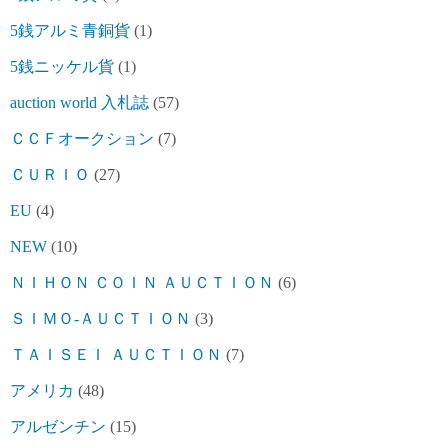
5銭アルミ青銅貨
(1)
5銭ニッケル貨
(1)
auction world 入札誌
(57)
ＣＣＦオークション
(7)
ＣＵＲＩＯ
(27)
EU
(4)
NEW
(10)
ＮＩＨＯＮ ＣＯＩＮ ＡＵＣＴＩＯＮ
(6)
ＳＩＭＯ-ＡＵＣＴＩＯＮ
(3)
ＴＡＩＳＥＩ ＡＵＣＴＩＯＮ
(7)
アメリカ
(48)
アルゼンチン
(15)