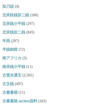
加刀鐚
(4)
北宋鉄銭折二銭
(186)
北宋銭小平銭
(297)
北宋銭折二銭
(845)
半両
(287)
半銭銅貨
(72)
南アフリカ
(3)
南宋銭小平銭
(11)
古寛永通宝
(2,361)
古文銭
(497)
古書書籍
(11)
古書書籍 auction資料
(183)