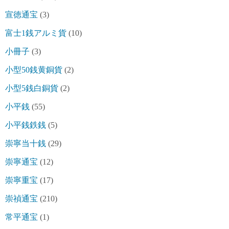
宣徳通宝
(3)
富士1銭アルミ貨
(10)
小冊子
(3)
小型50銭黄銅貨
(2)
小型5銭白銅貨
(2)
小平銭
(55)
小平銭鉄銭
(5)
崇寧当十銭
(29)
崇寧通宝
(12)
崇寧重宝
(17)
崇禎通宝
(210)
常平通宝
(1)