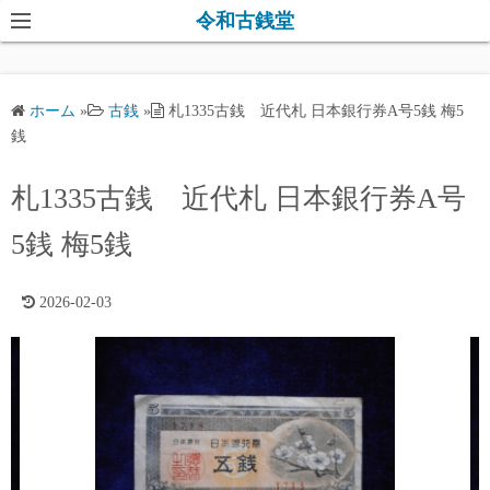
コ
令和古銭堂
ン
テ
ン
ホーム
»
古銭
»
札1335古銭 近代札 日本銀行券A号5銭 梅5
ツ
銭
へ
ス
札1335古銭 近代札 日本銀行券A号
キ
5銭 梅5銭
ッ
プ
2026-02-03