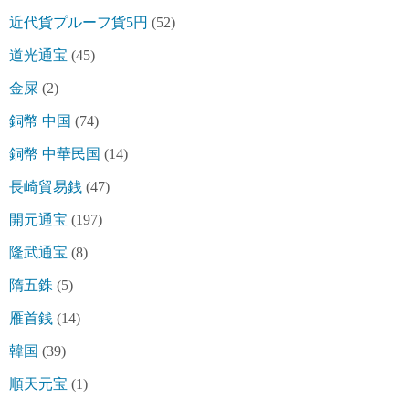
近代貨プルーフ貨5円
(52)
道光通宝
(45)
金屎
(2)
銅幣 中国
(74)
銅幣 中華民国
(14)
長崎貿易銭
(47)
開元通宝
(197)
隆武通宝
(8)
隋五銖
(5)
雁首銭
(14)
韓国
(39)
順天元宝
(1)