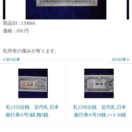
商品ID : 139884
価格 : 100 円
札特有の傷みが有ります。
前の記事
次の記事
札1333古銭 近代札 日本
札1336古銭 近代札 日本
銀行券A号5銭 梅5銭
銀行券A号10銭 ハト10銭