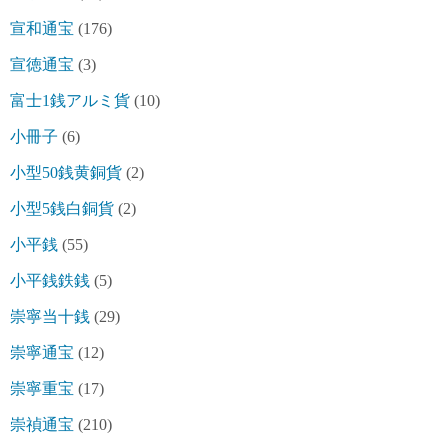
宣和通宝
(176)
宣徳通宝
(3)
富士1銭アルミ貨
(10)
小冊子
(6)
小型50銭黄銅貨
(2)
小型5銭白銅貨
(2)
小平銭
(55)
小平銭鉄銭
(5)
崇寧当十銭
(29)
崇寧通宝
(12)
崇寧重宝
(17)
崇禎通宝
(210)