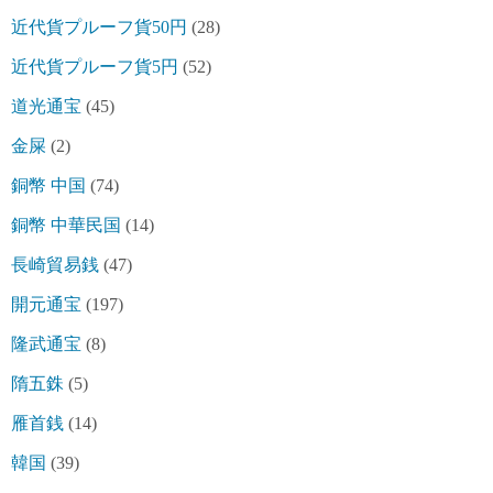
近代貨プルーフ貨50円
(28)
近代貨プルーフ貨5円
(52)
道光通宝
(45)
金屎
(2)
銅幣 中国
(74)
銅幣 中華民国
(14)
長崎貿易銭
(47)
開元通宝
(197)
隆武通宝
(8)
隋五銖
(5)
雁首銭
(14)
韓国
(39)