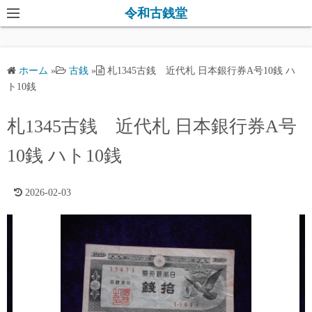
コ
令和古銭堂
ン
テ
ン
ホーム
»
古銭
»
札1345古銭 近代札 日本銀行券A号10銭 ハ
ツ
ト10銭
へ
ス
札1345古銭 近代札 日本銀行券A号
キ
10銭 ハト10銭
ッ
プ
2026-02-03