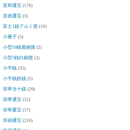
宣和通宝
(176)
宣徳通宝
(3)
富士1銭アルミ貨
(10)
小冊子
(5)
小型50銭黄銅貨
(2)
小型5銭白銅貨
(2)
小平銭
(55)
小平銭鉄銭
(5)
崇寧当十銭
(29)
崇寧通宝
(12)
崇寧重宝
(17)
崇禎通宝
(210)