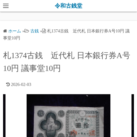
コ
令和古銭堂
ン
テ
ン
ホーム
»
古銭
»
札1374古銭 近代札 日本銀行券A号10円 議
ツ
事堂10円
へ
ス
札1374古銭 近代札 日本銀行券A号
キ
10円 議事堂10円
ッ
プ
2026-02-03