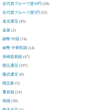
近代貨プルーフ貨50円
(28)
近代貨プルーフ貨5円
(52)
道光通宝
(45)
金屎
(2)
銅幣 中国
(74)
銅幣 中華民国
(14)
長崎貿易銭
(47)
開元通宝
(197)
隆武通宝
(8)
隋五銖
(5)
雁首銭
(14)
韓国
(39)
順天元宝
(1)