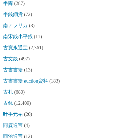
半両
(287)
半銭銅貨
(72)
南アフリカ
(3)
南宋銭小平銭
(11)
古寛永通宝
(2,361)
古文銭
(497)
古書書籍
(13)
古書書籍 auction資料
(183)
古札
(680)
古銭
(12,409)
叶手元祐
(20)
同慶通宝
(4)
同治通宝
(12)