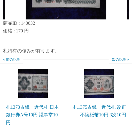
商品ID : 140032
価格 : 170 円
札特有の傷みが有ります。
前の記事
次の記事
札1373古銭 近代札 日本
札1375古銭 近代札 改正
銀行券A号10円 議事堂10
不換紙幣10円 3次10円
円