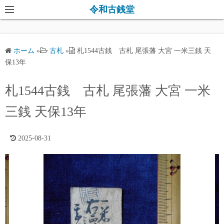
コ
令和古銭堂
ン
テ
ン
ホーム
»
古札
»
札1544古銭 古札 尾張藩 大宮 一米三銭 天
ツ
保13年
へ
ス
札1544古銭 古札 尾張藩 大宮 一米
キ
三銭 天保13年
ッ
プ
2025-08-31