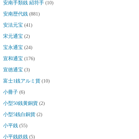
安南手類銭 紹符手
(10)
安南歴代銭
(881)
安法元宝
(41)
宋元通宝
(2)
宝永通宝
(24)
宣和通宝
(176)
宣徳通宝
(3)
富士1銭アルミ貨
(10)
小冊子
(6)
小型50銭黄銅貨
(2)
小型5銭白銅貨
(2)
小平銭
(55)
小平銭鉄銭
(5)