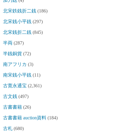
加刀鐚
(4)
北宋鉄銭折二銭
(186)
北宋銭小平銭
(297)
北宋銭折二銭
(845)
半両
(287)
半銭銅貨
(72)
南アフリカ
(3)
南宋銭小平銭
(11)
古寛永通宝
(2,361)
古文銭
(497)
古書書籍
(26)
古書書籍 auction資料
(184)
古札
(680)