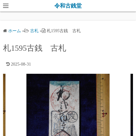
コ
令和古銭堂
ン
テ
ン
ホーム
»
古札
»
札1595古銭 古札
ツ
へ
札1595古銭 古札
ス
キ
2025-08-31
ッ
プ