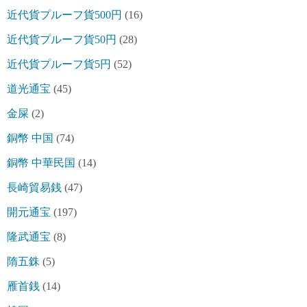
近代貨プルーフ貨500円
(16)
近代貨プルーフ貨50円
(28)
近代貨プルーフ貨5円
(52)
道光通宝
(45)
金屎
(2)
銅幣 中国
(74)
銅幣 中華民国
(14)
長崎貿易銭
(47)
開元通宝
(197)
隆武通宝
(8)
隋五銖
(5)
雁首銭
(14)