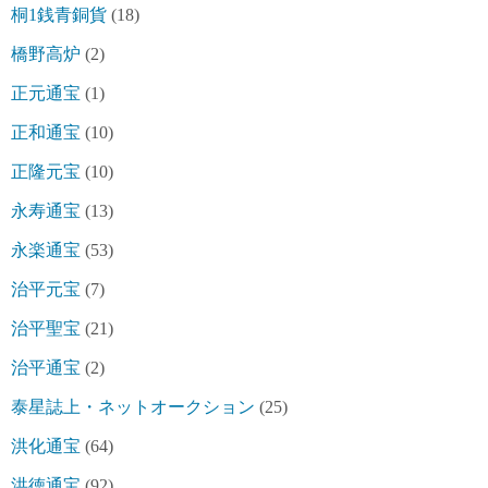
桐1銭青銅貨
(18)
橋野高炉
(2)
正元通宝
(1)
正和通宝
(10)
正隆元宝
(10)
永寿通宝
(13)
永楽通宝
(53)
治平元宝
(7)
治平聖宝
(21)
治平通宝
(2)
泰星誌上・ネットオークション
(25)
洪化通宝
(64)
洪徳通宝
(92)