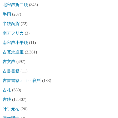
北宋銭折二銭
(845)
半両
(287)
半銭銅貨
(72)
南アフリカ
(3)
南宋銭小平銭
(11)
古寛永通宝
(2,361)
古文銭
(497)
古書書籍
(11)
古書書籍 auction資料
(183)
古札
(680)
古銭
(12,407)
叶手元祐
(20)