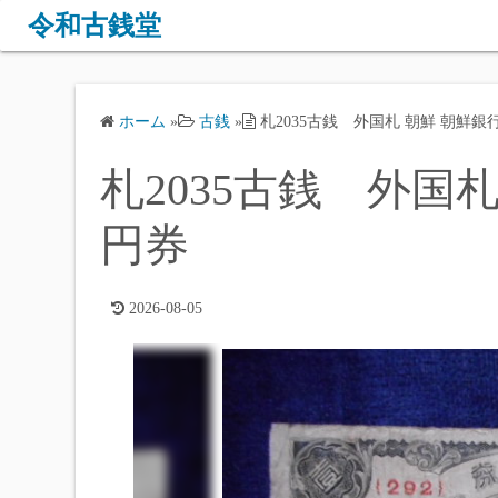
コ
令和古銭堂
ン
テ
ン
ホーム
»
古銭
»
札2035古銭 外国札 朝鮮 朝鮮銀
ツ
へ
札2035古銭 外国札
ス
キ
円券
ッ
プ
2026-08-05