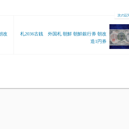
次の記
朝改
札2036古銭 外国札 朝鮮 朝鮮銀行券 朝改
造1円券