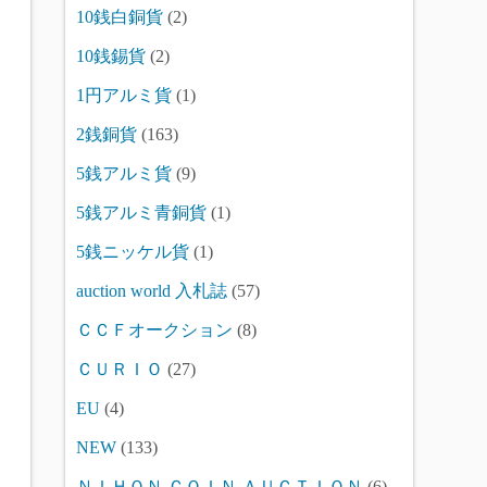
10銭白銅貨
(2)
10銭錫貨
(2)
1円アルミ貨
(1)
2銭銅貨
(163)
5銭アルミ貨
(9)
5銭アルミ青銅貨
(1)
5銭ニッケル貨
(1)
auction world 入札誌
(57)
ＣＣＦオークション
(8)
ＣＵＲＩＯ
(27)
EU
(4)
NEW
(133)
ＮＩＨＯＮ ＣＯＩＮ ＡＵＣＴＩＯＮ
(6)