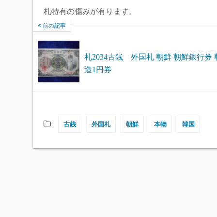
札特有の傷みが有ります。
前の記事
札2034古銭 外国札 朝鮮 朝鮮銀行券 
造1円券
古銭
外国札
朝鮮
本物
韓国