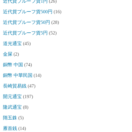
近代貨プルーフ貨1円
(26)
近代貨プルーフ貨500円
(16)
近代貨プルーフ貨50円
(28)
近代貨プルーフ貨5円
(52)
道光通宝
(45)
金屎
(2)
銅幣 中国
(74)
銅幣 中華民国
(14)
長崎貿易銭
(47)
開元通宝
(197)
隆武通宝
(8)
隋五銖
(5)
雁首銭
(14)