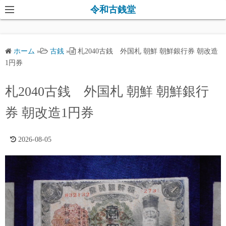
コ
令和古銭堂
ン
テ
ン
ホーム
»
古銭
»
札2040古銭 外国札 朝鮮 朝鮮銀行券 朝改造
ツ
1円券
へ
ス
札2040古銭 外国札 朝鮮 朝鮮銀行
キ
券 朝改造1円券
ッ
プ
2026-08-05