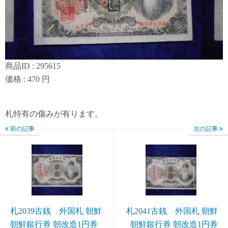
商品ID : 295615
価格 : 470 円
札特有の傷みが有ります。
前の記事
次の記事
札2039古銭 外国札 朝鮮
札2041古銭 外国札 朝鮮
朝鮮銀行券 朝改造1円券
朝鮮銀行券 朝改造1円券