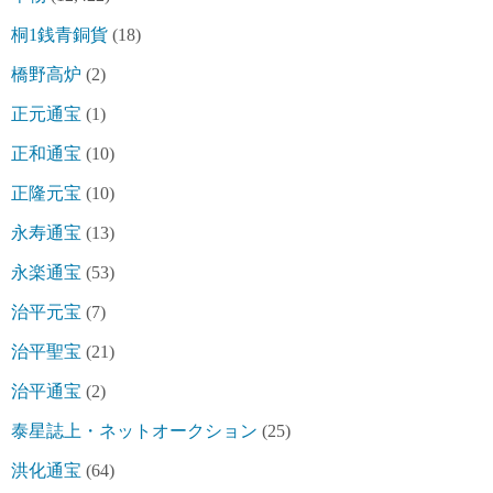
桐1銭青銅貨
(18)
橋野高炉
(2)
正元通宝
(1)
正和通宝
(10)
正隆元宝
(10)
永寿通宝
(13)
永楽通宝
(53)
治平元宝
(7)
治平聖宝
(21)
治平通宝
(2)
泰星誌上・ネットオークション
(25)
洪化通宝
(64)