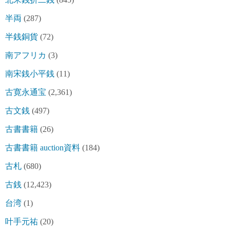
半両
(287)
半銭銅貨
(72)
南アフリカ
(3)
南宋銭小平銭
(11)
古寛永通宝
(2,361)
古文銭
(497)
古書書籍
(26)
古書書籍 auction資料
(184)
古札
(680)
古銭
(12,423)
台湾
(1)
叶手元祐
(20)