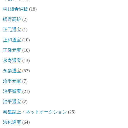
桐1銭青銅貨
(18)
橋野高炉
(2)
正元通宝
(1)
正和通宝
(10)
正隆元宝
(10)
永寿通宝
(13)
永楽通宝
(53)
治平元宝
(7)
治平聖宝
(21)
治平通宝
(2)
泰星誌上・ネットオークション
(25)
洪化通宝
(64)