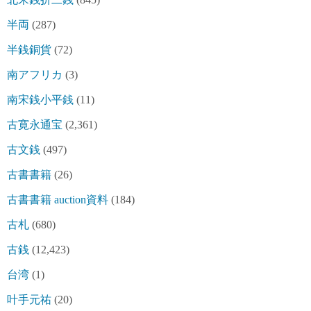
半両
(287)
半銭銅貨
(72)
南アフリカ
(3)
南宋銭小平銭
(11)
古寛永通宝
(2,361)
古文銭
(497)
古書書籍
(26)
古書書籍 auction資料
(184)
古札
(680)
古銭
(12,423)
台湾
(1)
叶手元祐
(20)