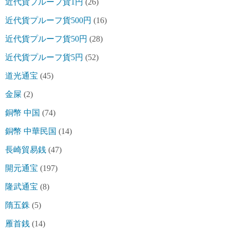
近代貨プルーフ貨1円
(26)
近代貨プルーフ貨500円
(16)
近代貨プルーフ貨50円
(28)
近代貨プルーフ貨5円
(52)
道光通宝
(45)
金屎
(2)
銅幣 中国
(74)
銅幣 中華民国
(14)
長崎貿易銭
(47)
開元通宝
(197)
隆武通宝
(8)
隋五銖
(5)
雁首銭
(14)