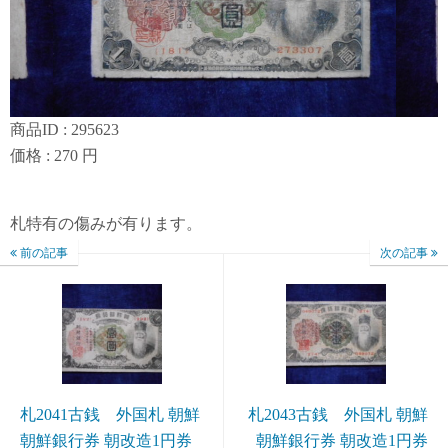
商品ID : 295623
価格 : 270 円
札特有の傷みが有ります。
前の記事
次の記事
札2041古銭 外国札 朝鮮
札2043古銭 外国札 朝鮮
朝鮮銀行券 朝改造1円券
朝鮮銀行券 朝改造1円券