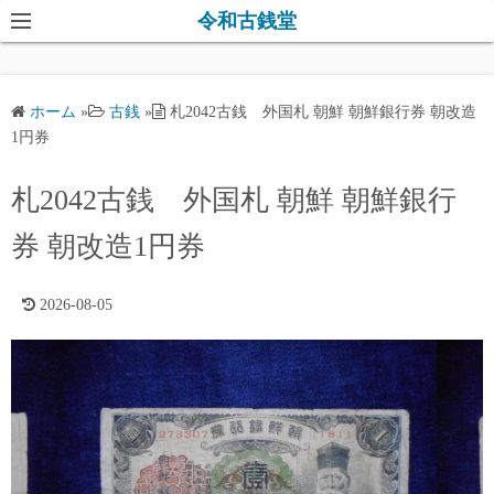
コ
令和古銭堂
ン
テ
ン
ホーム
»
古銭
»
札2042古銭 外国札 朝鮮 朝鮮銀行券 朝改造
ツ
1円券
へ
ス
札2042古銭 外国札 朝鮮 朝鮮銀行
キ
券 朝改造1円券
ッ
プ
2026-08-05