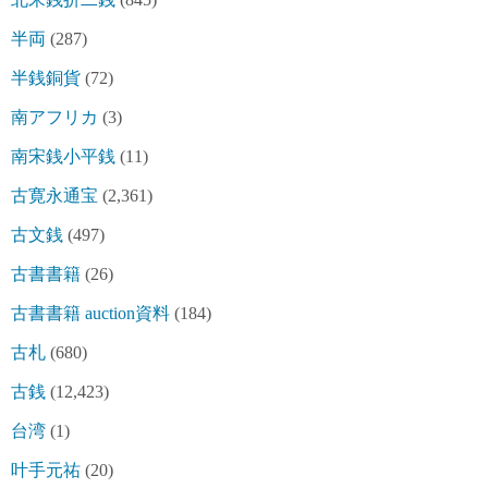
半両
(287)
半銭銅貨
(72)
南アフリカ
(3)
南宋銭小平銭
(11)
古寛永通宝
(2,361)
古文銭
(497)
古書書籍
(26)
古書書籍 auction資料
(184)
古札
(680)
古銭
(12,423)
台湾
(1)
叶手元祐
(20)