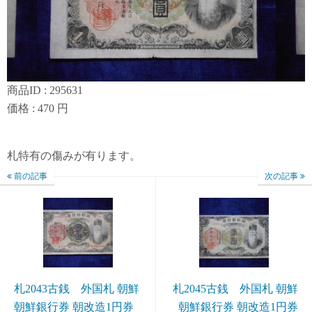
商品ID : 295631
価格 : 470 円
札特有の傷みが有ります。
前の記事
次の記事
札2043古銭 外国札 朝鮮
札2045古銭 外国札 朝鮮
朝鮮銀行券 朝改造1円券
朝鮮銀行券 朝改造1円券