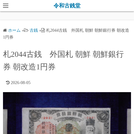
コ
令和古銭堂
ン
テ
ン
ホーム
»
古銭
»
札2044古銭 外国札 朝鮮 朝鮮銀行券 朝改造
ツ
1円券
へ
ス
札2044古銭 外国札 朝鮮 朝鮮銀行
キ
券 朝改造1円券
ッ
プ
2026-08-05