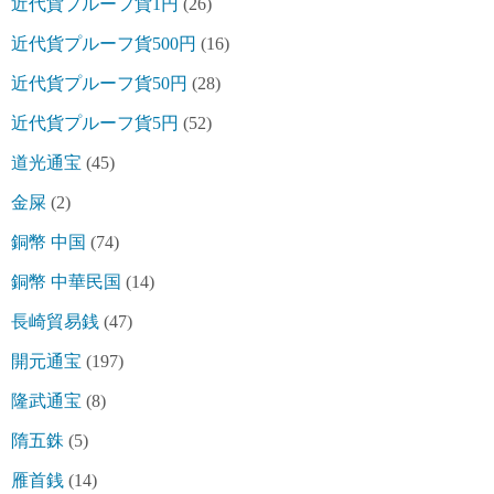
近代貨プルーフ貨1円
(26)
近代貨プルーフ貨500円
(16)
近代貨プルーフ貨50円
(28)
近代貨プルーフ貨5円
(52)
道光通宝
(45)
金屎
(2)
銅幣 中国
(74)
銅幣 中華民国
(14)
長崎貿易銭
(47)
開元通宝
(197)
隆武通宝
(8)
隋五銖
(5)
雁首銭
(14)