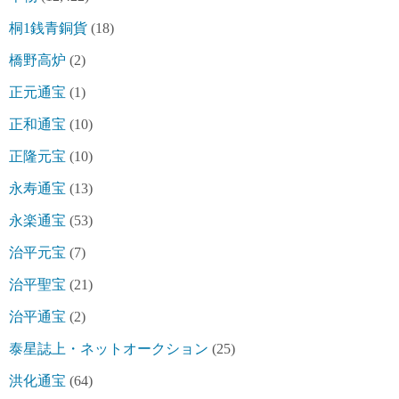
桐1銭青銅貨
(18)
橋野高炉
(2)
正元通宝
(1)
正和通宝
(10)
正隆元宝
(10)
永寿通宝
(13)
永楽通宝
(53)
治平元宝
(7)
治平聖宝
(21)
治平通宝
(2)
泰星誌上・ネットオークション
(25)
洪化通宝
(64)