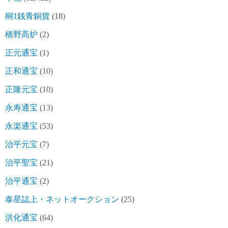
桐1銭青銅貨
(18)
橋野高炉
(2)
正元通宝
(1)
正和通宝
(10)
正隆元宝
(10)
永寿通宝
(13)
永楽通宝
(53)
治平元宝
(7)
治平聖宝
(21)
治平通宝
(2)
泰星誌上・ネットオークション
(25)
洪化通宝
(64)