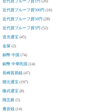
近代貨プルーフ貨1円
(26)
近代貨プルーフ貨500円
(16)
近代貨プルーフ貨50円
(28)
近代貨プルーフ貨5円
(52)
道光通宝
(45)
金屎
(2)
銅幣 中国
(74)
銅幣 中華民国
(14)
長崎貿易銭
(47)
開元通宝
(197)
隆武通宝
(8)
隋五銖
(5)
雁首銭
(14)