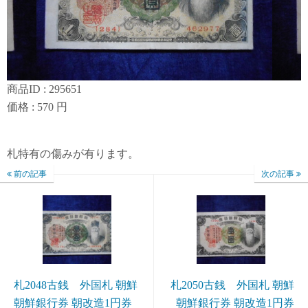
商品ID : 295651
価格 : 570 円
札特有の傷みが有ります。
前の記事
次の記事
札2048古銭 外国札 朝鮮
札2050古銭 外国札 朝鮮
朝鮮銀行券 朝改造1円券
朝鮮銀行券 朝改造1円券