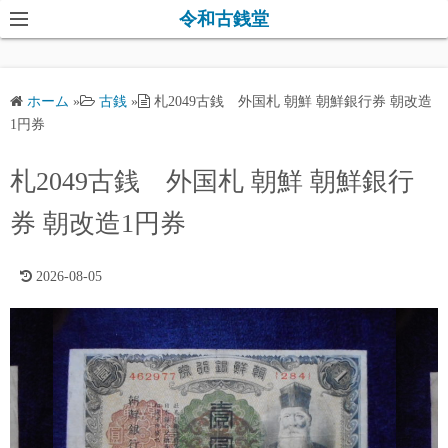
コ
令和古銭堂
ン
テ
ン
ホーム
»
古銭
»
札2049古銭 外国札 朝鮮 朝鮮銀行券 朝改造
ツ
1円券
へ
ス
札2049古銭 外国札 朝鮮 朝鮮銀行
キ
券 朝改造1円券
ッ
プ
2026-08-05