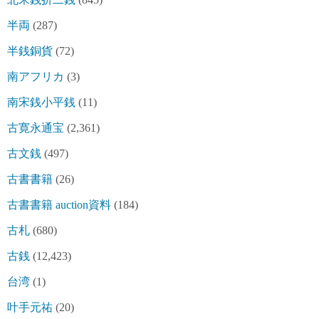
半両
(287)
半銭銅貨
(72)
南アフリカ
(3)
南宋銭小平銭
(11)
古寛永通宝
(2,361)
古文銭
(497)
古書書籍
(26)
古書書籍 auction資料
(184)
古札
(680)
古銭
(12,423)
台湾
(1)
叶手元祐
(20)