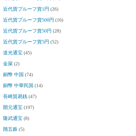
近代貨プルーフ貨1円
(26)
近代貨プルーフ貨500円
(16)
近代貨プルーフ貨50円
(28)
近代貨プルーフ貨5円
(52)
道光通宝
(45)
金屎
(2)
銅幣 中国
(74)
銅幣 中華民国
(14)
長崎貿易銭
(47)
開元通宝
(197)
隆武通宝
(8)
隋五銖
(5)