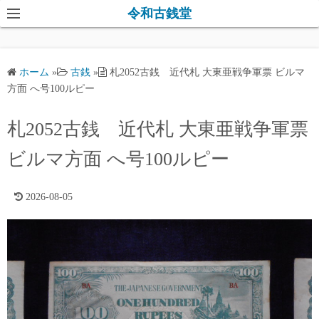
コ
令和古銭堂
ン
テ
ン
ホーム
»
古銭
»
札2052古銭 近代札 大東亜戦争軍票 ビルマ
ツ
方面 へ号100ルピー
へ
ス
札2052古銭 近代札 大東亜戦争軍票
キ
ビルマ方面 へ号100ルピー
ッ
プ
2026-08-05