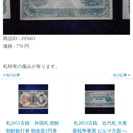
商品ID : 295663
価格 : 770 円
札特有の傷みが有ります。
前の記事
次の記事
札2051古銭 外国札 朝鮮
札2053古銭 近代札 大東
朝鮮銀行券 朝改造1円券
亜戦争軍票 ビルマ方面 へ