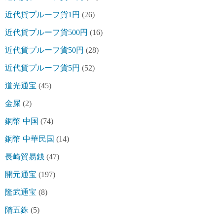
近代貨プルーフ貨1円
(26)
近代貨プルーフ貨500円
(16)
近代貨プルーフ貨50円
(28)
近代貨プルーフ貨5円
(52)
道光通宝
(45)
金屎
(2)
銅幣 中国
(74)
銅幣 中華民国
(14)
長崎貿易銭
(47)
開元通宝
(197)
隆武通宝
(8)
隋五銖
(5)