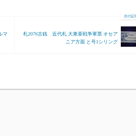
次の記
ルマ
札2076古銭 近代札 大東亜戦争軍票 オセア
ニア方面 と号1シリング