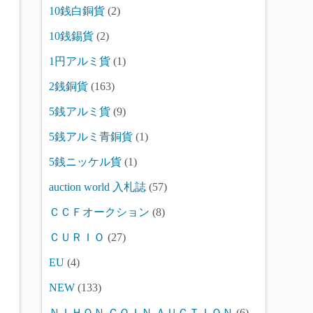
10銭白銅貨
(2)
10銭錫貨
(2)
1円アルミ貨
(1)
2銭銅貨
(163)
5銭アルミ貨
(9)
5銭アルミ青銅貨
(1)
5銭ニッケル貨
(1)
auction world 入札誌
(57)
ＣＣＦオークション
(8)
ＣＵＲＩＯ
(27)
EU
(4)
NEW
(133)
ＮＩＨＯＮ ＣＯＩＮ ＡＵＣＴＩＯＮ
(6)