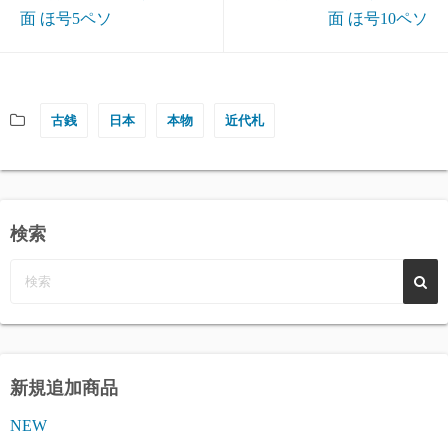
面 ほ号5ペソ
面 ほ号10ペソ
古銭
日本
本物
近代札
検索
新規追加商品
NEW