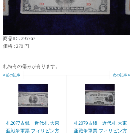
商品ID : 295767
価格 : 270 円
札特有の傷みが有ります。
前の記事
次の記事
札2077古銭 近代札 大東
札2079古銭 近代札 大東
亜戦争軍票 フィリピン方
亜戦争軍票 フィリピン方