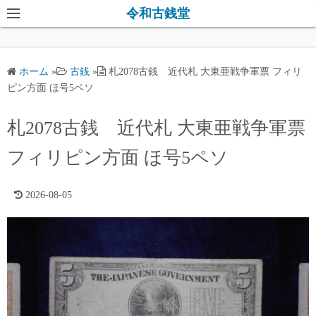
コ
令和古銭堂
ン
テ
ン
ホーム
»
古銭
»
札2078古銭 近代札 大東亜戦争軍票 フィリ
ツ
ピン方面 ほ号5ペソ
へ
ス
札2078古銭 近代札 大東亜戦争軍票
キ
フィリピン方面 ほ号5ペソ
ッ
プ
2026-08-05