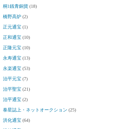
桐1銭青銅貨
(18)
橋野高炉
(2)
正元通宝
(1)
正和通宝
(10)
正隆元宝
(10)
永寿通宝
(13)
永楽通宝
(53)
治平元宝
(7)
治平聖宝
(21)
治平通宝
(2)
泰星誌上・ネットオークション
(25)
洪化通宝
(64)