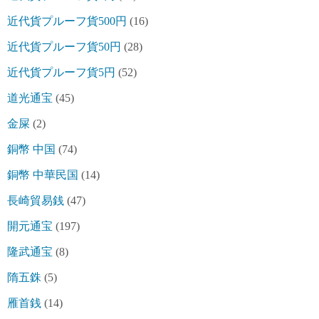
近代貨プルーフ貨500円
(16)
近代貨プルーフ貨50円
(28)
近代貨プルーフ貨5円
(52)
道光通宝
(45)
金屎
(2)
銅幣 中国
(74)
銅幣 中華民国
(14)
長崎貿易銭
(47)
開元通宝
(197)
隆武通宝
(8)
隋五銖
(5)
雁首銭
(14)