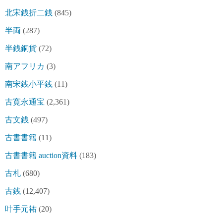
北宋銭折二銭
(845)
半両
(287)
半銭銅貨
(72)
南アフリカ
(3)
南宋銭小平銭
(11)
古寛永通宝
(2,361)
古文銭
(497)
古書書籍
(11)
古書書籍 auction資料
(183)
古札
(680)
古銭
(12,407)
叶手元祐
(20)