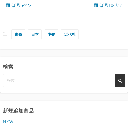
面 ほ号5ペソ
面 ほ号10ペソ
古銭
日本
本物
近代札
検索
新規追加商品
NEW