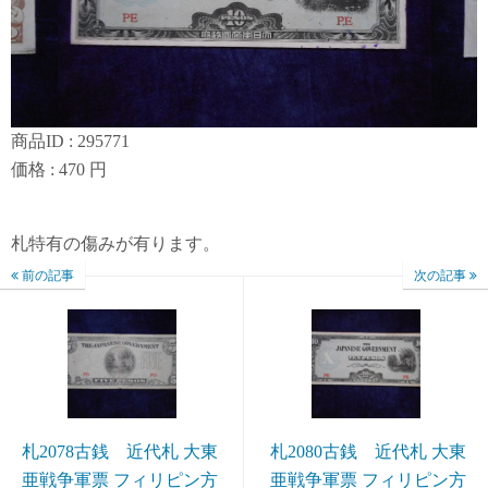
商品ID : 295771
価格 : 470 円
札特有の傷みが有ります。
前の記事
次の記事
札2078古銭 近代札 大東
札2080古銭 近代札 大東
亜戦争軍票 フィリピン方
亜戦争軍票 フィリピン方