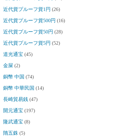
近代貨プルーフ貨1円
(26)
近代貨プルーフ貨500円
(16)
近代貨プルーフ貨50円
(28)
近代貨プルーフ貨5円
(52)
道光通宝
(45)
金屎
(2)
銅幣 中国
(74)
銅幣 中華民国
(14)
長崎貿易銭
(47)
開元通宝
(197)
隆武通宝
(8)
隋五銖
(5)