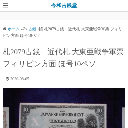
コ
令和古銭堂
ン
テ
ン
ホーム
»
古銭
»
札2079古銭 近代札 大東亜戦争軍票 フィリ
ツ
ピン方面 ほ号10ペソ
へ
ス
札2079古銭 近代札 大東亜戦争軍票
キ
フィリピン方面 ほ号10ペソ
ッ
プ
2026-08-05