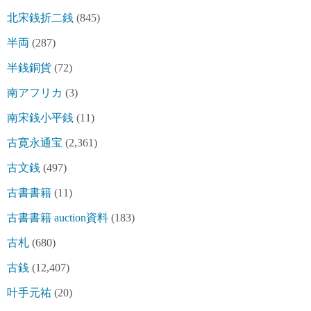
北宋銭折二銭
(845)
半両
(287)
半銭銅貨
(72)
南アフリカ
(3)
南宋銭小平銭
(11)
古寛永通宝
(2,361)
古文銭
(497)
古書書籍
(11)
古書書籍 auction資料
(183)
古札
(680)
古銭
(12,407)
叶手元祐
(20)