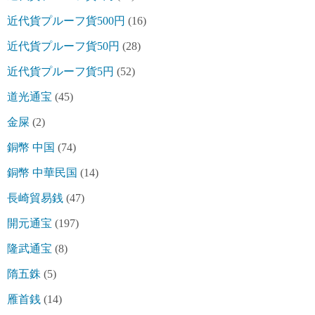
近代貨プルーフ貨500円
(16)
近代貨プルーフ貨50円
(28)
近代貨プルーフ貨5円
(52)
道光通宝
(45)
金屎
(2)
銅幣 中国
(74)
銅幣 中華民国
(14)
長崎貿易銭
(47)
開元通宝
(197)
隆武通宝
(8)
隋五銖
(5)
雁首銭
(14)