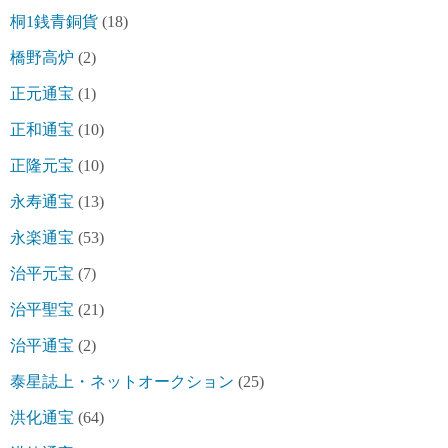
桐1銭青銅貨
(18)
橋野高炉
(2)
正元通宝
(1)
正和通宝
(10)
正隆元宝
(10)
永寿通宝
(13)
永楽通宝
(53)
治平元宝
(7)
治平聖宝
(21)
治平通宝
(2)
泰星誌上・ネットオークション
(25)
洪化通宝
(64)