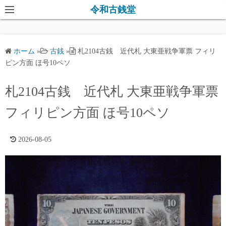
コ
令和古銭堂
ン
テ
ン
ホーム
»
古銭
»
札2104古銭 近代札 大東亜戦争軍票 フィリ
ツ
ピン方面 ほ号10ペソ
へ
ス
札2104古銭 近代札 大東亜戦争軍票
キ
フィリピン方面 ほ号10ペソ
ッ
プ
2026-08-05