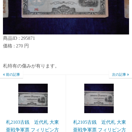
商品ID : 295871
価格 : 270 円
札特有の傷みが有ります。
前の記事
次の記事
札2103古銭 近代札 大東
札2105古銭 近代札 大東
亜戦争軍票 フィリピン方
亜戦争軍票 フィリピン方