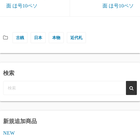
面 ほ号10ペソ
面 ほ号10ペソ
古銭
日本
本物
近代札
検索
新規追加商品
NEW