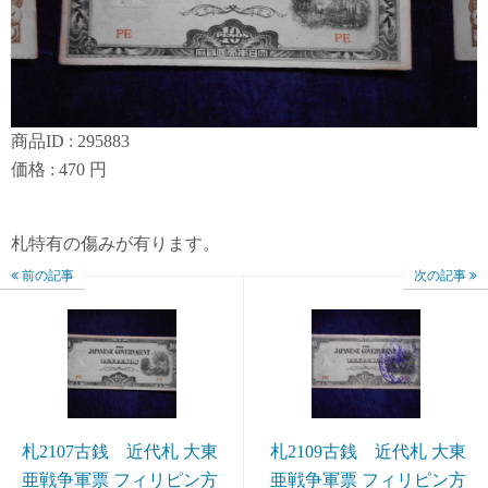
商品ID : 295883
価格 : 470 円
札特有の傷みが有ります。
前の記事
次の記事
札2107古銭 近代札 大東
札2109古銭 近代札 大東
亜戦争軍票 フィリピン方
亜戦争軍票 フィリピン方