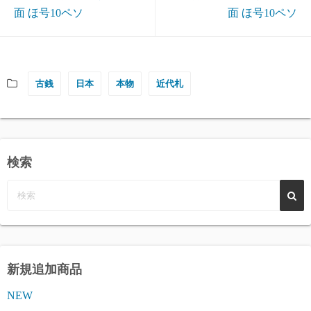
面 ほ号10ペソ
面 ほ号10ペソ
古銭
日本
本物
近代札
検索
新規追加商品
NEW