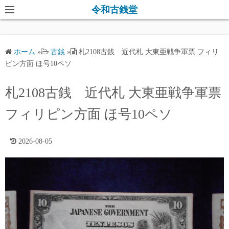
コ
令和古銭堂
ン
テ
ン
ホーム
»
古銭
»
札2108古銭 近代札 大東亜戦争軍票 フィリ
ツ
ピン方面 ほ号10ペソ
へ
ス
札2108古銭 近代札 大東亜戦争軍票
キ
フィリピン方面 ほ号10ペソ
ッ
プ
2026-08-05