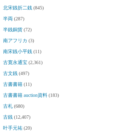
北宋銭折二銭
(845)
半両
(287)
半銭銅貨
(72)
南アフリカ
(3)
南宋銭小平銭
(11)
古寛永通宝
(2,361)
古文銭
(497)
古書書籍
(11)
古書書籍 auction資料
(183)
古札
(680)
古銭
(12,407)
叶手元祐
(20)