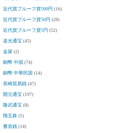
近代貨プルーフ貨500円
(16)
近代貨プルーフ貨50円
(28)
近代貨プルーフ貨5円
(52)
道光通宝
(45)
金屎
(2)
銅幣 中国
(74)
銅幣 中華民国
(14)
長崎貿易銭
(47)
開元通宝
(197)
隆武通宝
(8)
隋五銖
(5)
雁首銭
(14)