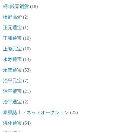
桐1銭青銅貨
(18)
橋野高炉
(2)
正元通宝
(1)
正和通宝
(10)
正隆元宝
(10)
永寿通宝
(13)
永楽通宝
(53)
治平元宝
(7)
治平聖宝
(21)
治平通宝
(2)
泰星誌上・ネットオークション
(25)
洪化通宝
(64)