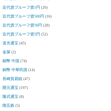
近代貨プルーフ貨1円
(26)
近代貨プルーフ貨500円
(16)
近代貨プルーフ貨50円
(28)
近代貨プルーフ貨5円
(52)
道光通宝
(45)
金屎
(2)
銅幣 中国
(74)
銅幣 中華民国
(14)
長崎貿易銭
(47)
開元通宝
(197)
隆武通宝
(8)
隋五銖
(5)