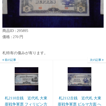
商品ID : 295895
価格 : 270 円
札特有の傷みが有ります。
前の記事
次の記事
札2110古銭 近代札 大東
札2112古銭 近代札 大東
亜戦争軍票 フィリピン方
亜戦争軍票 ビルマ方面 へ