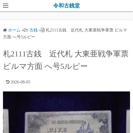
コ
令和古銭堂
ン
テ
ン
ホーム
»
古銭
»
札2111古銭 近代札 大東亜戦争軍票 ビルマ
ツ
方面 へ号5ルピー
へ
ス
札2111古銭 近代札 大東亜戦争軍票
キ
ビルマ方面 へ号5ルピー
ッ
プ
2026-08-05