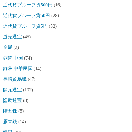
近代貨プルーフ貨500円
(16)
近代貨プルーフ貨50円
(28)
近代貨プルーフ貨5円
(52)
道光通宝
(45)
金屎
(2)
銅幣 中国
(74)
銅幣 中華民国
(14)
長崎貿易銭
(47)
開元通宝
(197)
隆武通宝
(8)
隋五銖
(5)
雁首銭
(14)