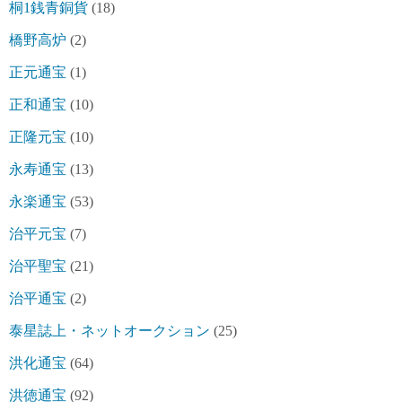
桐1銭青銅貨
(18)
橋野高炉
(2)
正元通宝
(1)
正和通宝
(10)
正隆元宝
(10)
永寿通宝
(13)
永楽通宝
(53)
治平元宝
(7)
治平聖宝
(21)
治平通宝
(2)
泰星誌上・ネットオークション
(25)
洪化通宝
(64)
洪徳通宝
(92)