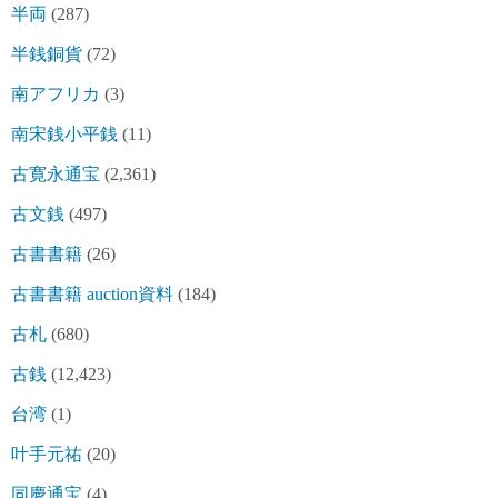
半両
(287)
半銭銅貨
(72)
南アフリカ
(3)
南宋銭小平銭
(11)
古寛永通宝
(2,361)
古文銭
(497)
古書書籍
(26)
古書書籍 auction資料
(184)
古札
(680)
古銭
(12,423)
台湾
(1)
叶手元祐
(20)
同慶通宝
(4)