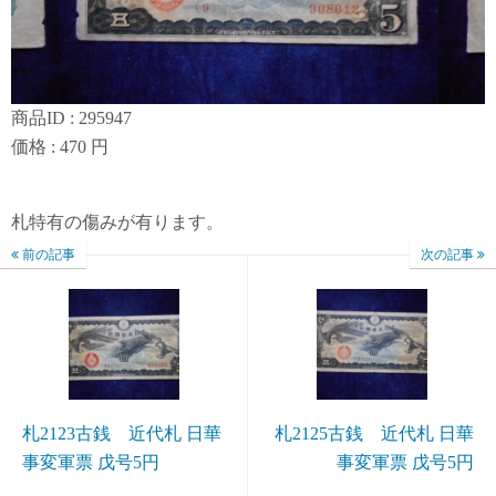
商品ID : 295947
価格 : 470 円
札特有の傷みが有ります。
前の記事
次の記事
札2123古銭 近代札 日華
札2125古銭 近代札 日華
事変軍票 戊号5円
事変軍票 戊号5円