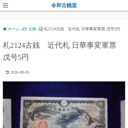
コ
令和古銭堂
ン
テ
ン
ホーム
»
古銭
»
札2124古銭 近代札 日華事変軍票 戊号5円
ツ
へ
札2124古銭 近代札 日華事変軍票
ス
キ
戊号5円
ッ
プ
2026-08-05