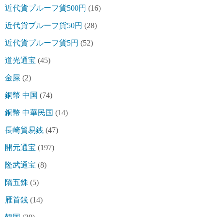
近代貨プルーフ貨500円
(16)
近代貨プルーフ貨50円
(28)
近代貨プルーフ貨5円
(52)
道光通宝
(45)
金屎
(2)
銅幣 中国
(74)
銅幣 中華民国
(14)
長崎貿易銭
(47)
開元通宝
(197)
隆武通宝
(8)
隋五銖
(5)
雁首銭
(14)