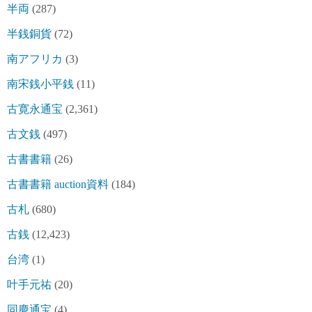
半両
(287)
半銭銅貨
(72)
南アフリカ
(3)
南宋銭小平銭
(11)
古寛永通宝
(2,361)
古文銭
(497)
古書書籍
(26)
古書書籍 auction資料
(184)
古札
(680)
古銭
(12,423)
台湾
(1)
叶手元祐
(20)
同慶通宝
(4)