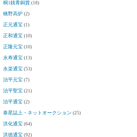
桐1銭青銅貨
(18)
橋野高炉
(2)
正元通宝
(1)
正和通宝
(10)
正隆元宝
(10)
永寿通宝
(13)
永楽通宝
(53)
治平元宝
(7)
治平聖宝
(21)
治平通宝
(2)
泰星誌上・ネットオークション
(25)
洪化通宝
(64)
洪徳通宝
(92)