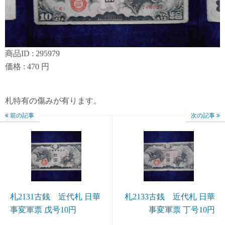
商品ID : 295979
価格 : 470 円
札特有の傷みが有ります。
前の記事
次の記事
札2131古銭 近代札 日華
札2133古銭 近代札 日華
事変軍票 戊号10円
事変軍票 丁号10円