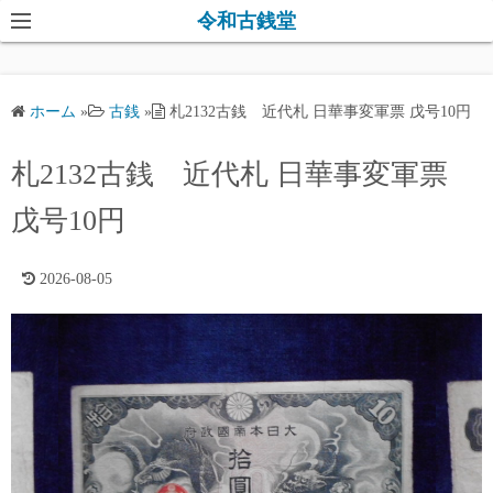
コ
令和古銭堂
ン
テ
ン
ホーム
»
古銭
»
札2132古銭 近代札 日華事変軍票 戊号10円
ツ
へ
札2132古銭 近代札 日華事変軍票
ス
キ
戊号10円
ッ
プ
2026-08-05