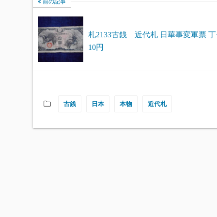
前の記事
札2133古銭 近代札 日華事変軍票 
10円
古銭
日本
本物
近代札