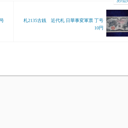
次の記
丁号
札2135古銭 近代札 日華事変軍票 丁号
10円