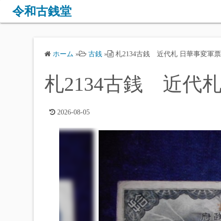
コ
令和古銭堂
ン
テ
ン
ホーム
»
古銭
»
札2134古銭 近代札 日華事変軍票
ツ
へ
札2134古銭 近代札
ス
キ
ッ
2026-08-05
プ