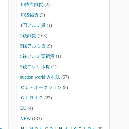
10銭白銅貨
(2)
10銭錫貨
(2)
1円アルミ貨
(1)
2銭銅貨
(163)
5銭アルミ貨
(9)
5銭アルミ青銅貨
(1)
5銭ニッケル貨
(1)
auction world 入札誌
(57)
ＣＣＦオークション
(8)
ＣＵＲＩＯ
(27)
EU
(4)
NEW
(133)
ＮＩＨＯＮ ＣＯＩＮ ＡＵＣＴＩＯＮ
(6)