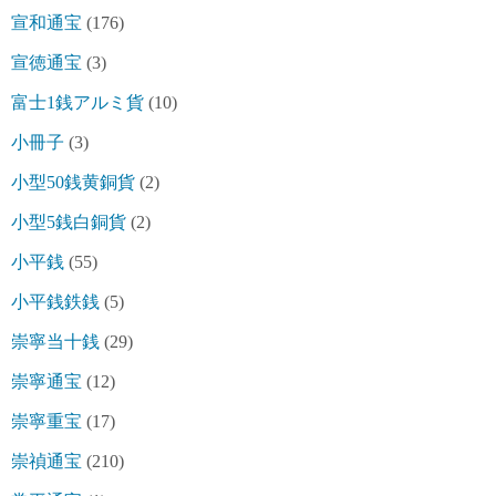
宣和通宝
(176)
宣徳通宝
(3)
富士1銭アルミ貨
(10)
小冊子
(3)
小型50銭黄銅貨
(2)
小型5銭白銅貨
(2)
小平銭
(55)
小平銭鉄銭
(5)
崇寧当十銭
(29)
崇寧通宝
(12)
崇寧重宝
(17)
崇禎通宝
(210)