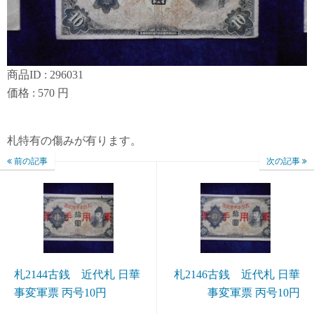
商品ID : 296031
価格 : 570 円
札特有の傷みが有ります。
前の記事
次の記事
札2144古銭 近代札 日華
札2146古銭 近代札 日華
事変軍票 丙号10円
事変軍票 丙号10円