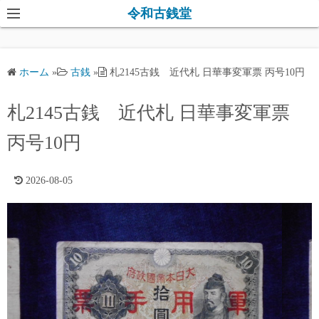
コ
令和古銭堂
ン
テ
ン
ホーム
»
古銭
»
札2145古銭 近代札 日華事変軍票 丙号10円
ツ
へ
札2145古銭 近代札 日華事変軍票
ス
キ
丙号10円
ッ
プ
2026-08-05