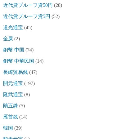
近代貨プルーフ貨50円
(28)
近代貨プルーフ貨5円
(52)
道光通宝
(45)
金屎
(2)
銅幣 中国
(74)
銅幣 中華民国
(14)
長崎貿易銭
(47)
開元通宝
(197)
隆武通宝
(8)
隋五銖
(5)
雁首銭
(14)
韓国
(39)