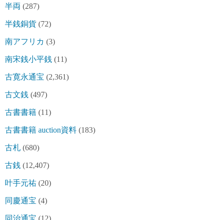
半両
(287)
半銭銅貨
(72)
南アフリカ
(3)
南宋銭小平銭
(11)
古寛永通宝
(2,361)
古文銭
(497)
古書書籍
(11)
古書書籍 auction資料
(183)
古札
(680)
古銭
(12,407)
叶手元祐
(20)
同慶通宝
(4)
同治通宝
(12)