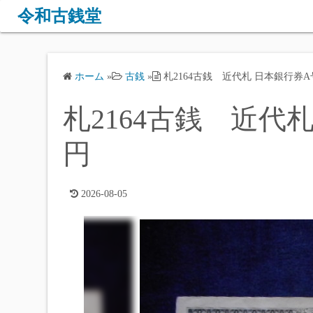
コ
令和古銭堂
ン
テ
ン
ホーム
»
古銭
»
札2164古銭 近代札 日本銀行券A
ツ
へ
札2164古銭 近代札
ス
キ
円
ッ
プ
2026-08-05