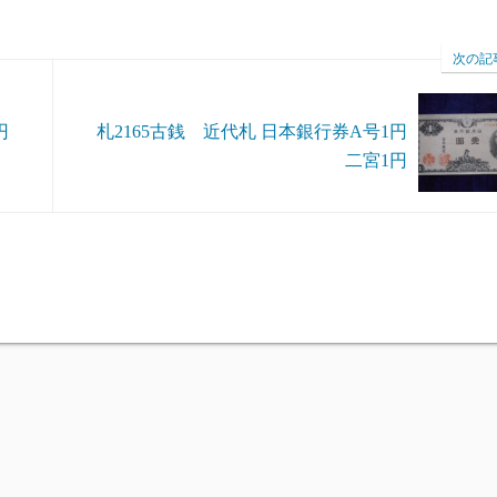
次の記
円
札2165古銭 近代札 日本銀行券A号1円
二宮1円