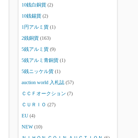
10銭白銅貨
(2)
10銭錫貨
(2)
1円アルミ貨
(1)
2銭銅貨
(163)
5銭アルミ貨
(9)
5銭アルミ青銅貨
(1)
5銭ニッケル貨
(1)
auction world 入札誌
(57)
ＣＣＦオークション
(7)
ＣＵＲＩＯ
(27)
EU
(4)
NEW
(10)
ＮＩＨＯＮ ＣＯＩＮ ＡＵＣＴＩＯＮ
(6)