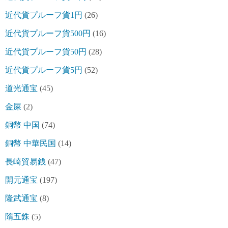
近代貨プルーフ貨1円
(26)
近代貨プルーフ貨500円
(16)
近代貨プルーフ貨50円
(28)
近代貨プルーフ貨5円
(52)
道光通宝
(45)
金屎
(2)
銅幣 中国
(74)
銅幣 中華民国
(14)
長崎貿易銭
(47)
開元通宝
(197)
隆武通宝
(8)
隋五銖
(5)