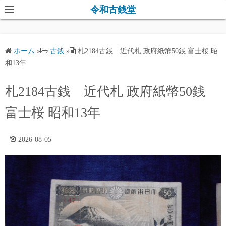
コ
令和古銭堂
ン
テ
ン
ホーム
»
古銭
»
札2184古銭 近代札 政府紙幣50銭 富士桜 昭
ツ
和13年
へ
ス
札2184古銭 近代札 政府紙幣50銭
キ
富士桜 昭和13年
ッ
プ
2026-08-05