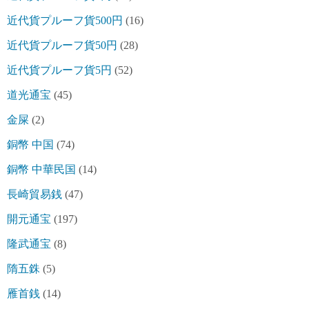
近代貨プルーフ貨500円
(16)
近代貨プルーフ貨50円
(28)
近代貨プルーフ貨5円
(52)
道光通宝
(45)
金屎
(2)
銅幣 中国
(74)
銅幣 中華民国
(14)
長崎貿易銭
(47)
開元通宝
(197)
隆武通宝
(8)
隋五銖
(5)
雁首銭
(14)