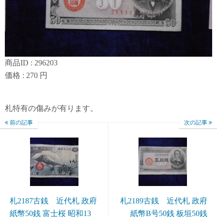
商品ID : 296203
価格 : 270 円
札特有の傷みが有ります。
前の記事
次の記事
札2187古銭 近代札 政府
札2189古銭 近代札 政府
紙幣50銭 富士桜 昭和13
紙幣B号50銭 板垣50銭