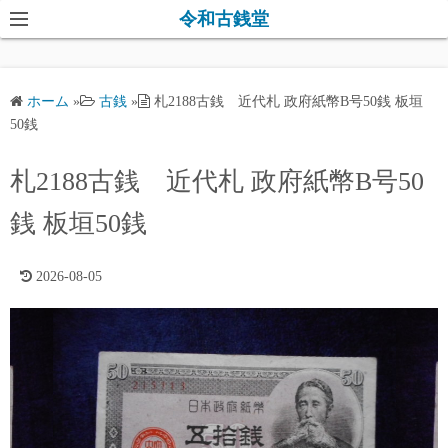
コ
令和古銭堂
ン
テ
ン
ホーム
»
古銭
»
札2188古銭 近代札 政府紙幣B号50銭 板垣
ツ
50銭
へ
ス
札2188古銭 近代札 政府紙幣B号50
キ
銭 板垣50銭
ッ
プ
2026-08-05