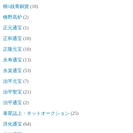
桐1銭青銅貨
(18)
橋野高炉
(2)
正元通宝
(1)
正和通宝
(10)
正隆元宝
(10)
永寿通宝
(13)
永楽通宝
(53)
治平元宝
(7)
治平聖宝
(21)
治平通宝
(2)
泰星誌上・ネットオークション
(25)
洪化通宝
(64)