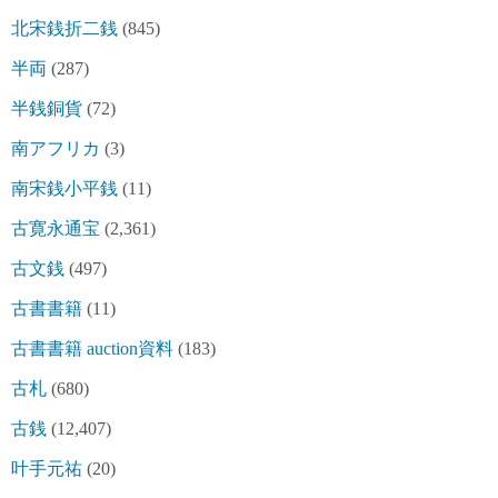
北宋銭折二銭
(845)
半両
(287)
半銭銅貨
(72)
南アフリカ
(3)
南宋銭小平銭
(11)
古寛永通宝
(2,361)
古文銭
(497)
古書書籍
(11)
古書書籍 auction資料
(183)
古札
(680)
古銭
(12,407)
叶手元祐
(20)