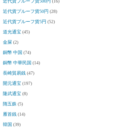
近代貨プルーフ貨500円
(16)
近代貨プルーフ貨50円
(28)
近代貨プルーフ貨5円
(52)
道光通宝
(45)
金屎
(2)
銅幣 中国
(74)
銅幣 中華民国
(14)
長崎貿易銭
(47)
開元通宝
(197)
隆武通宝
(8)
隋五銖
(5)
雁首銭
(14)
韓国
(39)