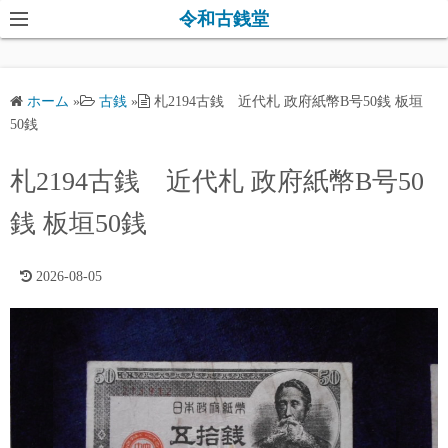
コ
令和古銭堂
ン
テ
ン
ホーム
»
古銭
»
札2194古銭 近代札 政府紙幣B号50銭 板垣
ツ
50銭
へ
ス
札2194古銭 近代札 政府紙幣B号50
キ
銭 板垣50銭
ッ
プ
2026-08-05