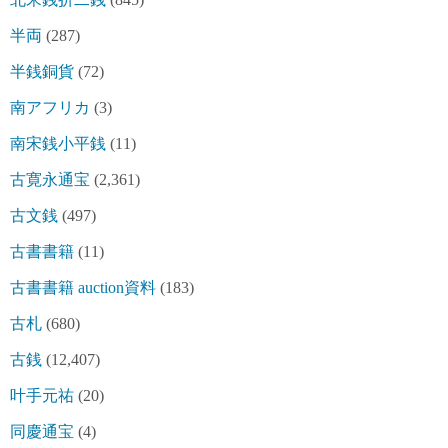
半両
(287)
半銭銅貨
(72)
南アフリカ
(3)
南宋銭小平銭
(11)
古寛永通宝
(2,361)
古文銭
(497)
古書書籍
(11)
古書書籍 auction資料
(183)
古札
(680)
古銭
(12,407)
叶手元祐
(20)
同慶通宝
(4)