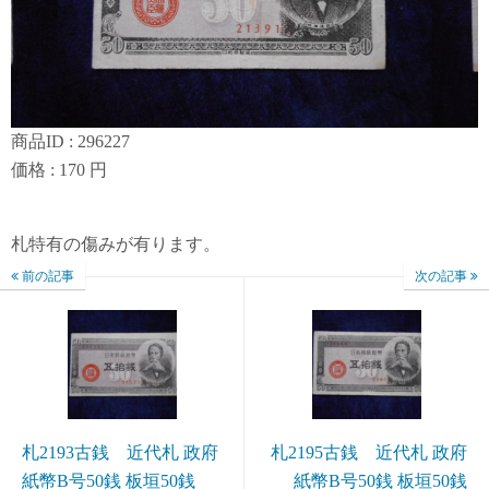
商品ID : 296227
価格 : 170 円
札特有の傷みが有ります。
前の記事
次の記事
札2193古銭 近代札 政府
札2195古銭 近代札 政府
紙幣B号50銭 板垣50銭
紙幣B号50銭 板垣50銭