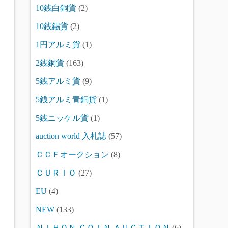
10銭白銅貨
(2)
10銭錫貨
(2)
1円アルミ貨
(1)
2銭銅貨
(163)
5銭アルミ貨
(9)
5銭アルミ青銅貨
(1)
5銭ニッケル貨
(1)
auction world 入札誌
(57)
ＣＣＦオークション
(8)
ＣＵＲＩＯ
(27)
EU
(4)
NEW
(133)
ＮＩＨＯＮ ＣＯＩＮ ＡＵＣＴＩＯＮ
(6)