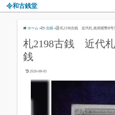
コ
令和古銭堂
ン
テ
ン
ホーム
»
古銭
»
札2198古銭 近代札 政府紙幣B号5
ツ
へ
札2198古銭 近代札
ス
キ
銭
ッ
プ
2026-08-05