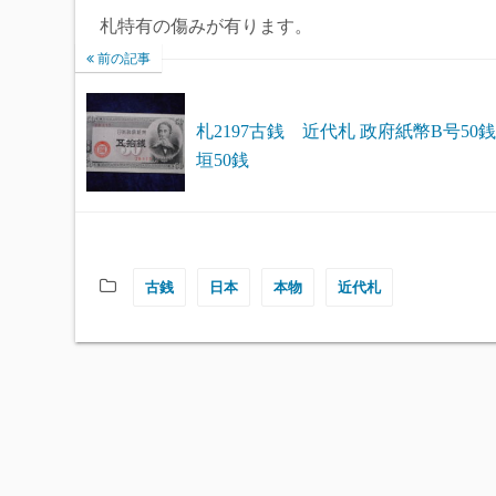
札特有の傷みが有ります。
前の記事
札2197古銭 近代札 政府紙幣B号50銭
垣50銭
古銭
日本
本物
近代札