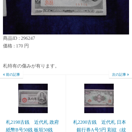
商品ID : 296247
価格 : 170 円
札特有の傷みが有ります。
前の記事
次の記事
札2198古銭 近代札 政府
札2200古銭 近代札 日本
紙幣B号50銭 板垣50銭
銀行券A号5円 彩紋（紋