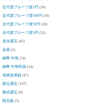
近代貨プルーフ貨1円
(26)
近代貨プルーフ貨500円
(16)
近代貨プルーフ貨50円
(28)
近代貨プルーフ貨5円
(52)
道光通宝
(45)
金屎
(2)
銅幣 中国
(74)
銅幣 中華民国
(14)
長崎貿易銭
(47)
開元通宝
(197)
隆武通宝
(8)
隋五銖
(5)