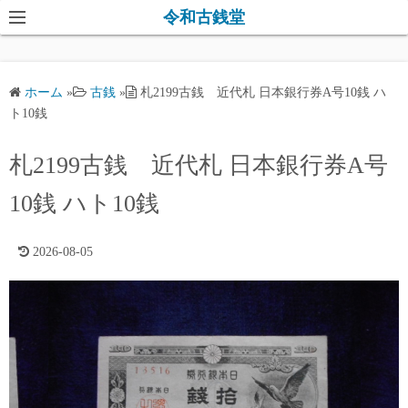
コ
令和古銭堂
ン
テ
ン
ホーム
»
古銭
»
札2199古銭 近代札 日本銀行券A号10銭 ハ
ツ
ト10銭
へ
ス
札2199古銭 近代札 日本銀行券A号
キ
10銭 ハト10銭
ッ
プ
2026-08-05