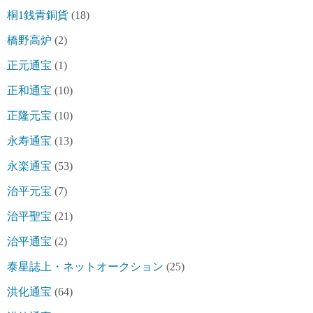
桐1銭青銅貨
(18)
橋野高炉
(2)
正元通宝
(1)
正和通宝
(10)
正隆元宝
(10)
永寿通宝
(13)
永楽通宝
(53)
治平元宝
(7)
治平聖宝
(21)
治平通宝
(2)
泰星誌上・ネットオークション
(25)
洪化通宝
(64)