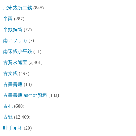
北宋銭折二銭
(845)
半両
(287)
半銭銅貨
(72)
南アフリカ
(3)
南宋銭小平銭
(11)
古寛永通宝
(2,361)
古文銭
(497)
古書書籍
(13)
古書書籍 auction資料
(183)
古札
(680)
古銭
(12,409)
叶手元祐
(20)