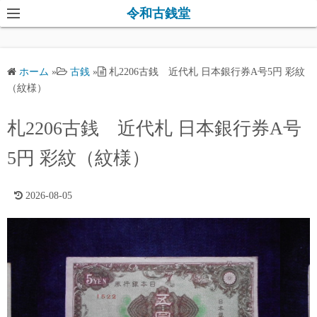
コ
令和古銭堂
ン
テ
ン
ホーム
»
古銭
»
札2206古銭 近代札 日本銀行券A号5円 彩紋
ツ
（紋様）
へ
ス
札2206古銭 近代札 日本銀行券A号
キ
5円 彩紋（紋様）
ッ
プ
2026-08-05