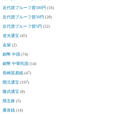
近代貨プルーフ貨500円
(16)
近代貨プルーフ貨50円
(28)
近代貨プルーフ貨5円
(52)
道光通宝
(45)
金屎
(2)
銅幣 中国
(74)
銅幣 中華民国
(14)
長崎貿易銭
(47)
開元通宝
(197)
隆武通宝
(8)
隋五銖
(5)
雁首銭
(14)