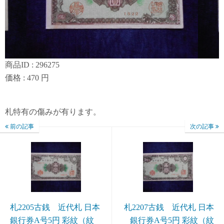
商品ID : 296275
価格 : 470 円
札特有の傷みが有ります。
前の記事
次の記事
札2205古銭 近代札 日本
札2207古銭 近代札 日本
銀行券A号5円 彩紋（紋
銀行券A号5円 彩紋（紋