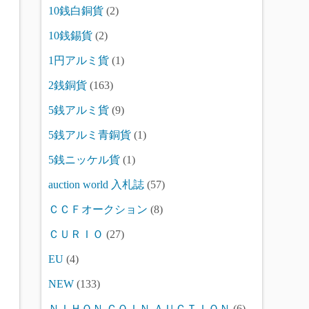
10銭白銅貨
(2)
10銭錫貨
(2)
1円アルミ貨
(1)
2銭銅貨
(163)
5銭アルミ貨
(9)
5銭アルミ青銅貨
(1)
5銭ニッケル貨
(1)
auction world 入札誌
(57)
ＣＣＦオークション
(8)
ＣＵＲＩＯ
(27)
EU
(4)
NEW
(133)
ＮＩＨＯＮ ＣＯＩＮ ＡＵＣＴＩＯＮ
(6)