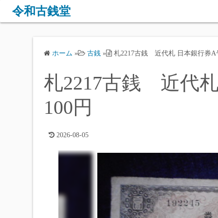
コ
令和古銭堂
ン
テ
ン
ホーム
»
古銭
»
札2217古銭 近代札 日本銀行券A号1
ツ
へ
札2217古銭 近代札
ス
キ
100円
ッ
プ
2026-08-05