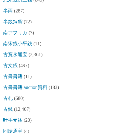
半両
(287)
半銭銅貨
(72)
南アフリカ
(3)
南宋銭小平銭
(11)
古寛永通宝
(2,361)
古文銭
(497)
古書書籍
(11)
古書書籍 auction資料
(183)
古札
(680)
古銭
(12,407)
叶手元祐
(20)
同慶通宝
(4)