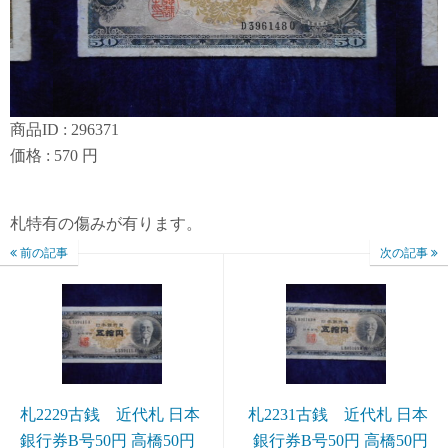
商品ID : 296371
価格 : 570 円
札特有の傷みが有ります。
前の記事
次の記事
札2229古銭 近代札 日本
札2231古銭 近代札 日本
銀行券B号50円 高橋50円
銀行券B号50円 高橋50円