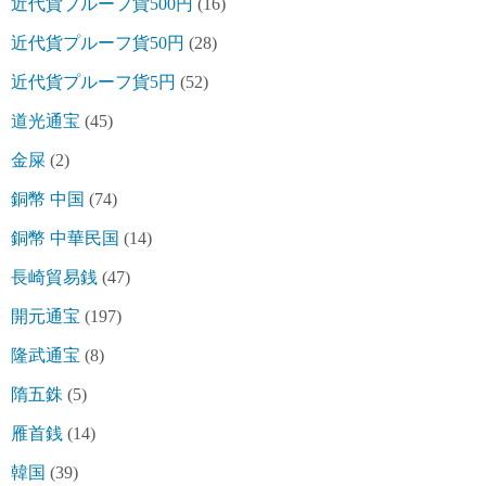
近代貨プルーフ貨500円
(16)
近代貨プルーフ貨50円
(28)
近代貨プルーフ貨5円
(52)
道光通宝
(45)
金屎
(2)
銅幣 中国
(74)
銅幣 中華民国
(14)
長崎貿易銭
(47)
開元通宝
(197)
隆武通宝
(8)
隋五銖
(5)
雁首銭
(14)
韓国
(39)