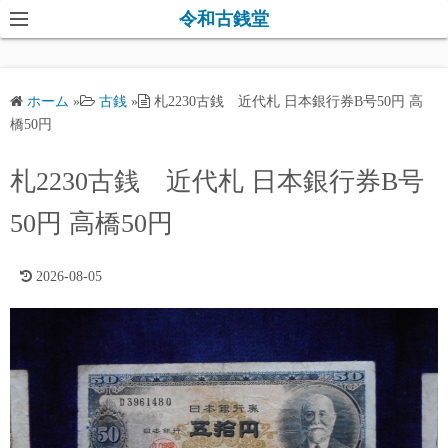
コ
令和古銭堂
ン
テ
ン
ホーム
»
古銭
»
札2230古銭 近代札 日本銀行券B号50円 高
ツ
橋50円
へ
ス
札2230古銭 近代札 日本銀行券B号
キ
50円 高橋50円
ッ
プ
2026-08-05