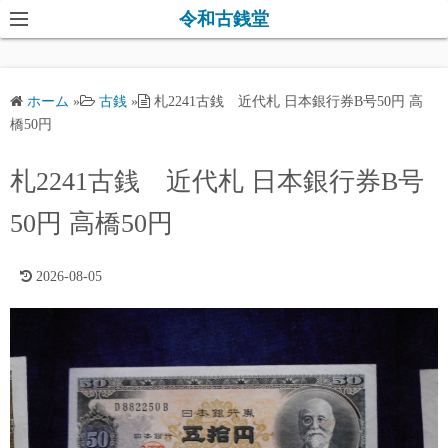
コ
令和古銭堂
ン
テ
ン
ホーム
»
古銭
»
札2241古銭 近代札 日本銀行券B号50円 高
ツ
橋50円
へ
ス
札2241古銭 近代札 日本銀行券B号
キ
50円 高橋50円
ッ
プ
2026-08-05