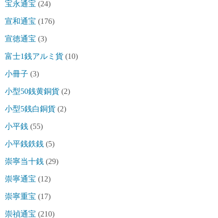
宝永通宝
(24)
宣和通宝
(176)
宣徳通宝
(3)
富士1銭アルミ貨
(10)
小冊子
(3)
小型50銭黄銅貨
(2)
小型5銭白銅貨
(2)
小平銭
(55)
小平銭鉄銭
(5)
崇寧当十銭
(29)
崇寧通宝
(12)
崇寧重宝
(17)
崇禎通宝
(210)