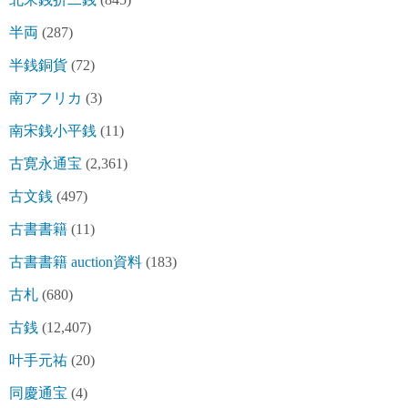
半両
(287)
半銭銅貨
(72)
南アフリカ
(3)
南宋銭小平銭
(11)
古寛永通宝
(2,361)
古文銭
(497)
古書書籍
(11)
古書書籍 auction資料
(183)
古札
(680)
古銭
(12,407)
叶手元祐
(20)
同慶通宝
(4)