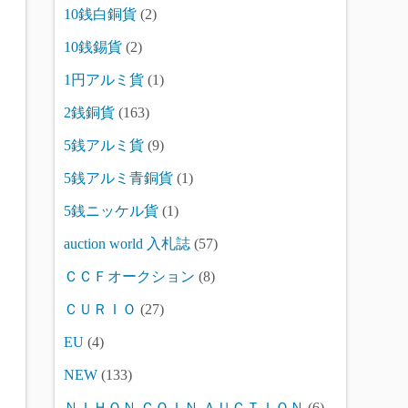
10銭白銅貨
(2)
10銭錫貨
(2)
1円アルミ貨
(1)
2銭銅貨
(163)
5銭アルミ貨
(9)
5銭アルミ青銅貨
(1)
5銭ニッケル貨
(1)
auction world 入札誌
(57)
ＣＣＦオークション
(8)
ＣＵＲＩＯ
(27)
EU
(4)
NEW
(133)
ＮＩＨＯＮ ＣＯＩＮ ＡＵＣＴＩＯＮ
(6)