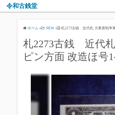
コ
令和古銭堂
ン
テ
ン
ホーム
»
NEW
»
札2273古銭 近代札 大東亜戦争
ツ
へ
札2273古銭 近代
ス
キ
ピン方面 改造ほ号
ッ
プ