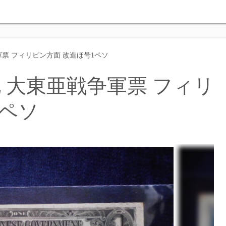
軍票 フィリピン方面 改造ほ号1ペソ
札 大東亜戦争軍票 フィリ
1ペソ