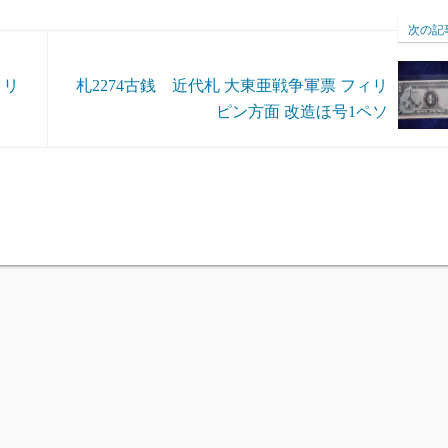
次の記
ィリ
札2274古銭 近代札 大東亜戦争軍票 フィリ
ピン方面 改造ほ号1ペソ