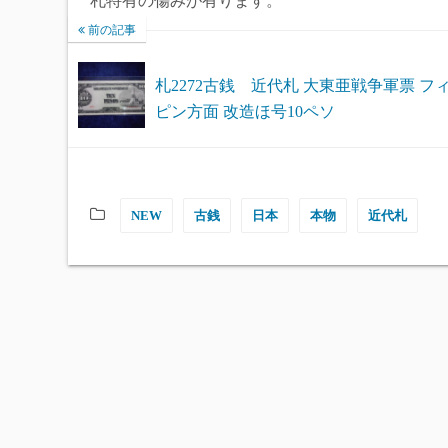
札特有の傷みが有ります。
前の記事
札2272古銭 近代札 大東亜戦争軍票 フ
ピン方面 改造ほ号10ペソ
NEW
古銭
日本
本物
近代札