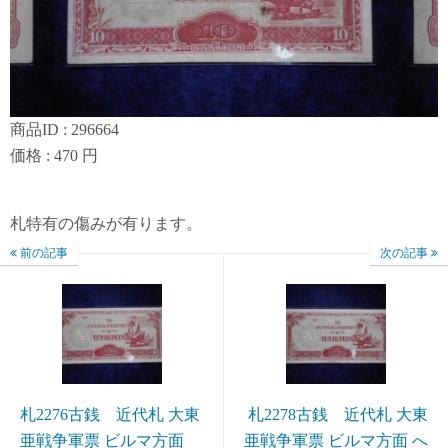
商品ID : 296664
価格 : 470 円
札特有の傷みが有ります。
前の記事
次の記事
札2276古銭 近代札 大東
札2278古銭 近代札 大東
亜戦争軍票 ビルマ方面
亜戦争軍票 ビルマ方面 へ