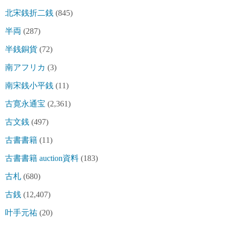
北宋銭折二銭
(845)
半両
(287)
半銭銅貨
(72)
南アフリカ
(3)
南宋銭小平銭
(11)
古寛永通宝
(2,361)
古文銭
(497)
古書書籍
(11)
古書書籍 auction資料
(183)
古札
(680)
古銭
(12,407)
叶手元祐
(20)