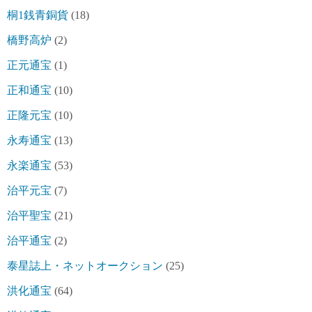
桐1銭青銅貨
(18)
橋野高炉
(2)
正元通宝
(1)
正和通宝
(10)
正隆元宝
(10)
永寿通宝
(13)
永楽通宝
(53)
治平元宝
(7)
治平聖宝
(21)
治平通宝
(2)
泰星誌上・ネットオークション
(25)
洪化通宝
(64)