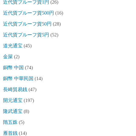
近代貨プルーフ貨1円
(26)
近代貨プルーフ貨500円
(16)
近代貨プルーフ貨50円
(28)
近代貨プルーフ貨5円
(52)
道光通宝
(45)
金屎
(2)
銅幣 中国
(74)
銅幣 中華民国
(14)
長崎貿易銭
(47)
開元通宝
(197)
隆武通宝
(8)
隋五銖
(5)
雁首銭
(14)