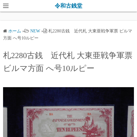
コ
令和古銭堂
ン
テ
ン
ホーム
»
NEW
»
札2280古銭 近代札 大東亜戦争軍票 ビルマ
ツ
方面 へ号10ルピー
へ
ス
札2280古銭 近代札 大東亜戦争軍票
キ
ビルマ方面 へ号10ルピー
ッ
プ