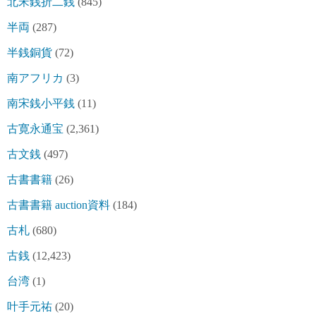
北宋銭折二銭
(845)
半両
(287)
半銭銅貨
(72)
南アフリカ
(3)
南宋銭小平銭
(11)
古寛永通宝
(2,361)
古文銭
(497)
古書書籍
(26)
古書書籍 auction資料
(184)
古札
(680)
古銭
(12,423)
台湾
(1)
叶手元祐
(20)