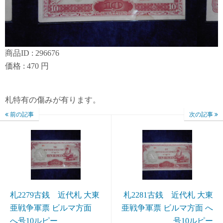
商品ID : 296676
価格 : 470 円
札特有の傷みが有ります。
前の記事
次の記事
札2279古銭 近代札 大東
札2281古銭 近代札 大東
亜戦争軍票 ビルマ方面
亜戦争軍票 ビルマ方面 へ
へ号10ルピー
号10ルピー