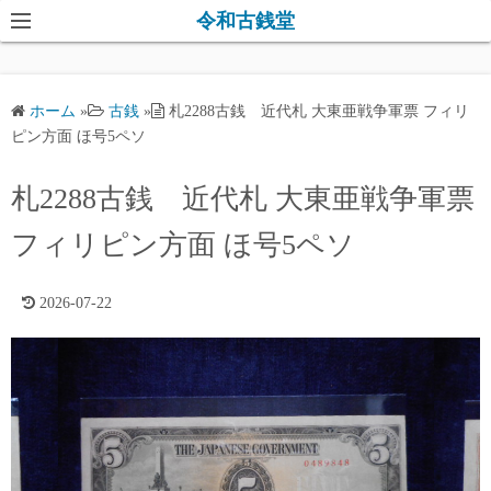
コ
令和古銭堂
ン
テ
ン
ホーム
»
古銭
»
札2288古銭 近代札 大東亜戦争軍票 フィリ
ツ
ピン方面 ほ号5ペソ
へ
ス
札2288古銭 近代札 大東亜戦争軍票
キ
フィリピン方面 ほ号5ペソ
ッ
プ
2026-07-22