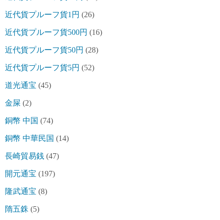
近代貨プルーフ貨1円
(26)
近代貨プルーフ貨500円
(16)
近代貨プルーフ貨50円
(28)
近代貨プルーフ貨5円
(52)
道光通宝
(45)
金屎
(2)
銅幣 中国
(74)
銅幣 中華民国
(14)
長崎貿易銭
(47)
開元通宝
(197)
隆武通宝
(8)
隋五銖
(5)