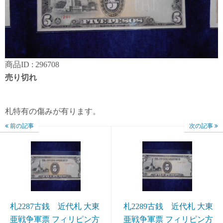
商品ID : 296708
売り切れ
札特有の傷みが有ります。
前の記事
次の記事
札2287古銭 近代札 大東
札2289古銭 近代札 大東
亜戦争軍票 フィリピン方
亜戦争軍票 フィリピン方