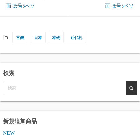
面 ほ号5ペソ
面 ほ号5ペソ
古銭
日本
本物
近代札
検索
新規追加商品
NEW