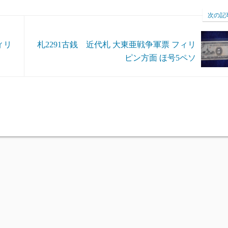
次の記
ィリ
札2291古銭 近代札 大東亜戦争軍票 フィリ
ピン方面 ほ号5ペソ