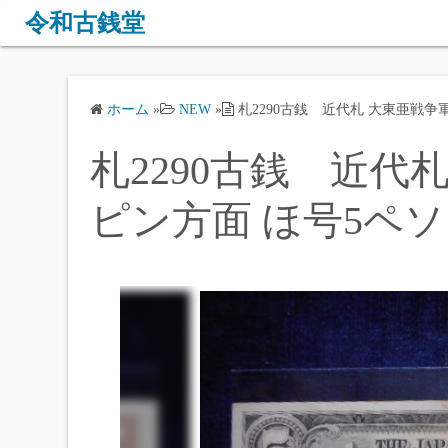
コ
令和古銭堂
ン
テ
ン
ホーム
»
NEW
»
札2290古銭 近代札 大東亜戦争
ツ
へ
札2290古銭 近代
ス
キ
ピン方面 ほ号5ペソ
ッ
プ