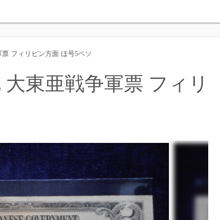
軍票 フィリピン方面 ほ号5ペソ
札 大東亜戦争軍票 フィリ