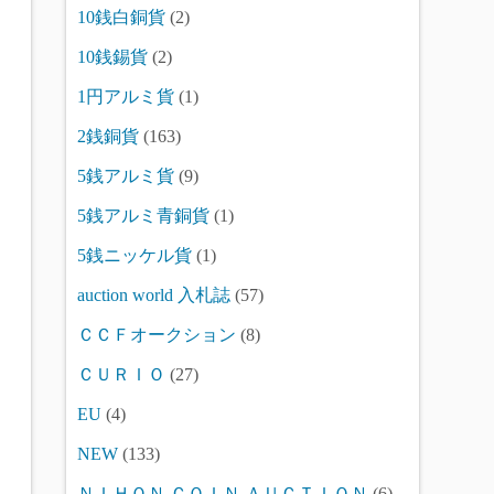
10銭白銅貨
(2)
10銭錫貨
(2)
1円アルミ貨
(1)
2銭銅貨
(163)
5銭アルミ貨
(9)
5銭アルミ青銅貨
(1)
5銭ニッケル貨
(1)
auction world 入札誌
(57)
ＣＣＦオークション
(8)
ＣＵＲＩＯ
(27)
EU
(4)
NEW
(133)
ＮＩＨＯＮ ＣＯＩＮ ＡＵＣＴＩＯＮ
(6)