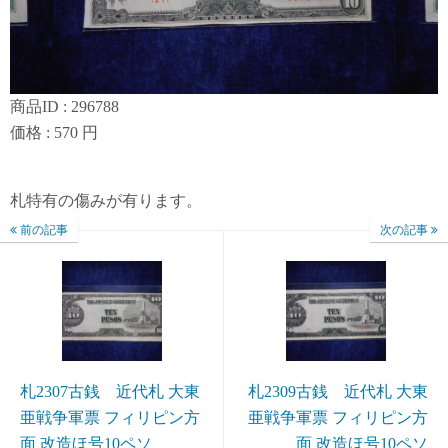
商品ID : 296788
価格 : 570 円
札特有の傷みが有ります。
前の記事
次の記事
札2307古銭 近代札 大東
札2309古銭 近代札 大東
亜戦争軍票 フィリピン方
亜戦争軍票 フィリピン方
面 改造ほ号10ペソ
面 改造ほ号10ペソ