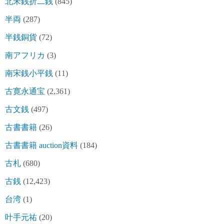
北宋銭折二銭
(845)
半両
(287)
半銭銅貨
(72)
南アフリカ
(3)
南宋銭小平銭
(11)
古寛永通宝
(2,361)
古文銭
(497)
古書書籍
(26)
古書書籍 auction資料
(184)
古札
(680)
古銭
(12,423)
台湾
(1)
叶手元祐
(20)