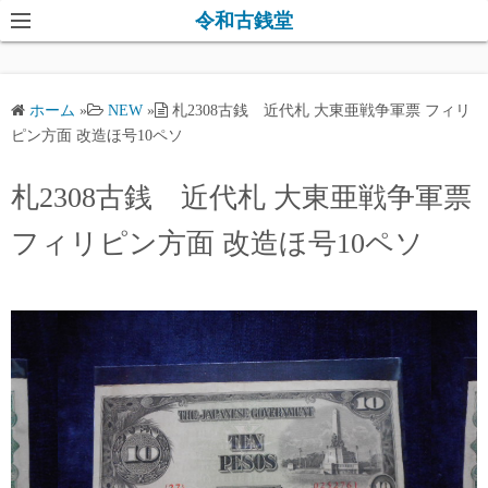
コ
令和古銭堂
ン
テ
ン
ホーム
»
NEW
»
札2308古銭 近代札 大東亜戦争軍票 フィリ
ツ
ピン方面 改造ほ号10ペソ
へ
ス
札2308古銭 近代札 大東亜戦争軍票
キ
フィリピン方面 改造ほ号10ペソ
ッ
プ