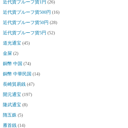
近代貨プルーフ貨1円
(26)
近代貨プルーフ貨500円
(16)
近代貨プルーフ貨50円
(28)
近代貨プルーフ貨5円
(52)
道光通宝
(45)
金屎
(2)
銅幣 中国
(74)
銅幣 中華民国
(14)
長崎貿易銭
(47)
開元通宝
(197)
隆武通宝
(8)
隋五銖
(5)
雁首銭
(14)