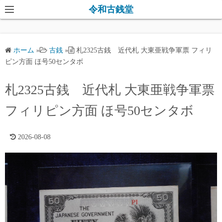
コ
令和古銭堂
ン
テ
ン
ホーム
»
古銭
»
札2325古銭 近代札 大東亜戦争軍票 フィリ
ツ
ピン方面 ほ号50センタボ
へ
ス
札2325古銭 近代札 大東亜戦争軍票
キ
フィリピン方面 ほ号50センタボ
ッ
プ
2026-08-08