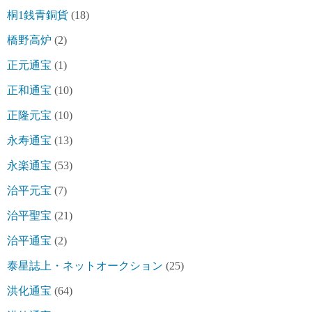
桐1銭青銅貨
(18)
橋野高炉
(2)
正元通宝
(1)
正和通宝
(10)
正隆元宝
(10)
永寿通宝
(13)
永楽通宝
(53)
治平元宝
(7)
治平聖宝
(21)
治平通宝
(2)
泰星誌上・ネットオークション
(25)
洪化通宝
(64)