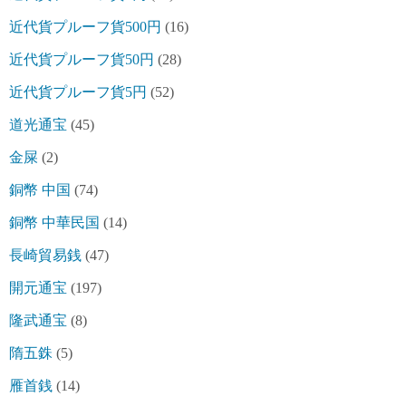
近代貨プルーフ貨500円
(16)
近代貨プルーフ貨50円
(28)
近代貨プルーフ貨5円
(52)
道光通宝
(45)
金屎
(2)
銅幣 中国
(74)
銅幣 中華民国
(14)
長崎貿易銭
(47)
開元通宝
(197)
隆武通宝
(8)
隋五銖
(5)
雁首銭
(14)