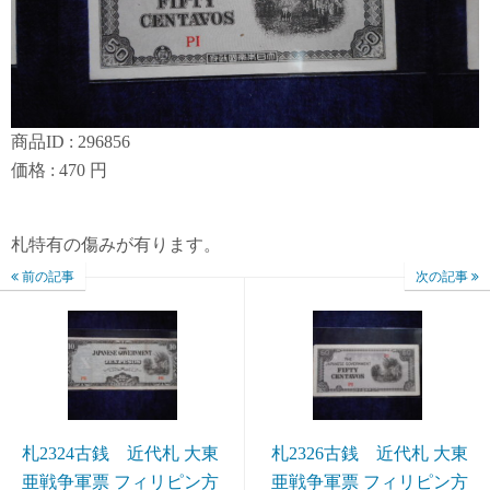
商品ID : 296856
価格 : 470 円
札特有の傷みが有ります。
前の記事
次の記事
札2324古銭 近代札 大東
札2326古銭 近代札 大東
亜戦争軍票 フィリピン方
亜戦争軍票 フィリピン方