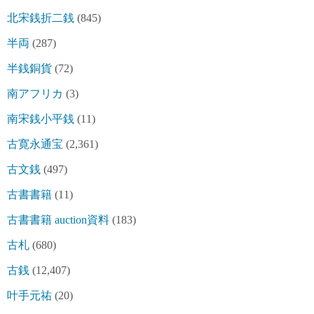
北宋銭折二銭
(845)
半両
(287)
半銭銅貨
(72)
南アフリカ
(3)
南宋銭小平銭
(11)
古寛永通宝
(2,361)
古文銭
(497)
古書書籍
(11)
古書書籍 auction資料
(183)
古札
(680)
古銭
(12,407)
叶手元祐
(20)