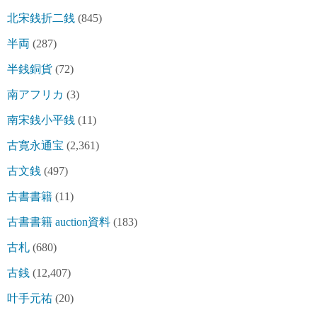
北宋銭折二銭
(845)
半両
(287)
半銭銅貨
(72)
南アフリカ
(3)
南宋銭小平銭
(11)
古寛永通宝
(2,361)
古文銭
(497)
古書書籍
(11)
古書書籍 auction資料
(183)
古札
(680)
古銭
(12,407)
叶手元祐
(20)