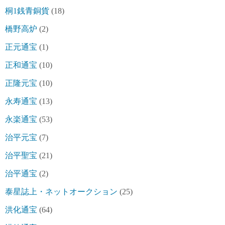
桐1銭青銅貨
(18)
橋野高炉
(2)
正元通宝
(1)
正和通宝
(10)
正隆元宝
(10)
永寿通宝
(13)
永楽通宝
(53)
治平元宝
(7)
治平聖宝
(21)
治平通宝
(2)
泰星誌上・ネットオークション
(25)
洪化通宝
(64)