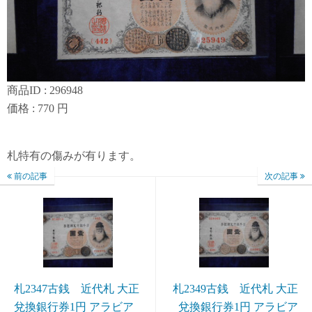
商品ID : 296948
価格 : 770 円
札特有の傷みが有ります。
前の記事
次の記事
札2347古銭 近代札 大正
札2349古銭 近代札 大正
兌換銀行券1円 アラビア
兌換銀行券1円 アラビア