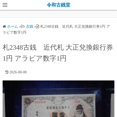
コ
令和古銭堂
ン
テ
ン
ホーム
»
古銭
»
札2348古銭 近代札 大正兌換銀行券1円 ア
ツ
ラビア数字1円
へ
ス
札2348古銭 近代札 大正兌換銀行券
キ
1円 アラビア数字1円
ッ
プ
2026-08-08