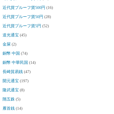
近代貨プルーフ貨500円
(16)
近代貨プルーフ貨50円
(28)
近代貨プルーフ貨5円
(52)
道光通宝
(45)
金屎
(2)
銅幣 中国
(74)
銅幣 中華民国
(14)
長崎貿易銭
(47)
開元通宝
(197)
隆武通宝
(8)
隋五銖
(5)
雁首銭
(14)