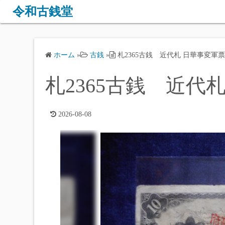
コ
令和古銭堂
ン
テ
ン
ホーム
»
古銭
»
札2365古銭 近代札 日華事変軍票
ツ
へ
札2365古銭 近代札
ス
キ
ッ
2026-08-08
プ