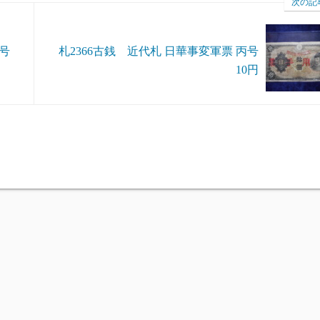
次の記
丙号
札2366古銭 近代札 日華事変軍票 丙号
10円