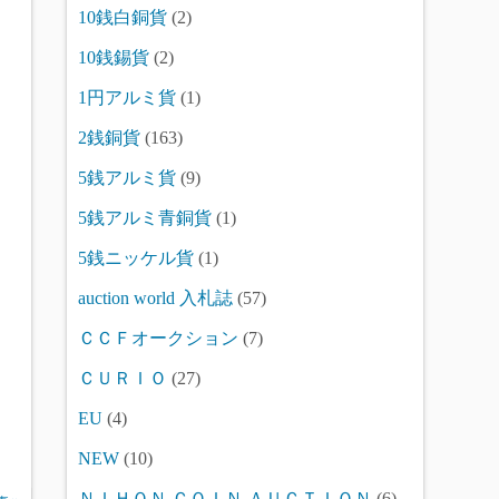
10銭白銅貨
(2)
10銭錫貨
(2)
1円アルミ貨
(1)
2銭銅貨
(163)
5銭アルミ貨
(9)
5銭アルミ青銅貨
(1)
5銭ニッケル貨
(1)
auction world 入札誌
(57)
ＣＣＦオークション
(7)
ＣＵＲＩＯ
(27)
EU
(4)
NEW
(10)
ＮＩＨＯＮ ＣＯＩＮ ＡＵＣＴＩＯＮ
(6)