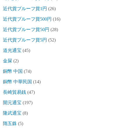
近代貨プルーフ貨1円
(26)
近代貨プルーフ貨500円
(16)
近代貨プルーフ貨50円
(28)
近代貨プルーフ貨5円
(52)
道光通宝
(45)
金屎
(2)
銅幣 中国
(74)
銅幣 中華民国
(14)
長崎貿易銭
(47)
開元通宝
(197)
隆武通宝
(8)
隋五銖
(5)