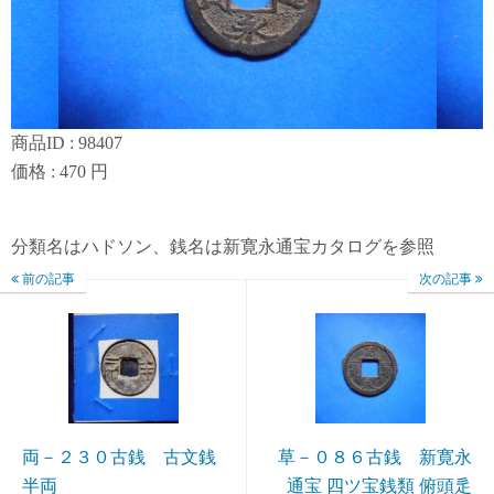
商品ID : 98407
価格 : 470 円
分類名はハドソン、銭名は新寛永通宝カタログを参照
前の記事
次の記事
両－２３０古銭 古文銭
草－０８６古銭 新寛永
半両
通宝 四ツ宝銭類 俯頭辵