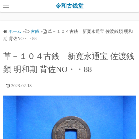
コ
令和古銭堂
ン
テ
ン
ホーム
»
古銭
»
草－１０４古銭 新寛永通宝 佐渡銭類 明和
ツ
期 背佐NO・・88
へ
ス
草－１０４古銭 新寛永通宝 佐渡銭
キ
類 明和期 背佐NO・・88
ッ
プ
2023-02-18