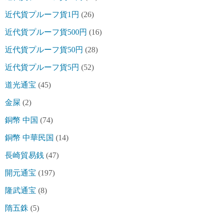
近代貨プルーフ貨1円
(26)
近代貨プルーフ貨500円
(16)
近代貨プルーフ貨50円
(28)
近代貨プルーフ貨5円
(52)
道光通宝
(45)
金屎
(2)
銅幣 中国
(74)
銅幣 中華民国
(14)
長崎貿易銭
(47)
開元通宝
(197)
隆武通宝
(8)
隋五銖
(5)