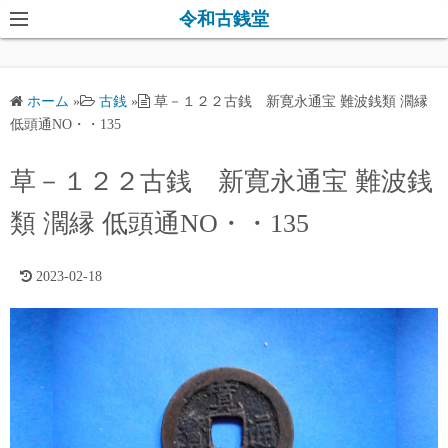
コ
令和古銭堂
ン
テ
ン
ホーム
»
古銭
»
草－１２２古銭 新寛永通宝 難波銭類 濶縁
ツ
低頭通NO・・135
へ
ス
草－１２２古銭 新寛永通宝 難波銭
キ
類 濶縁 低頭通NO・・135
ッ
プ
2023-02-18