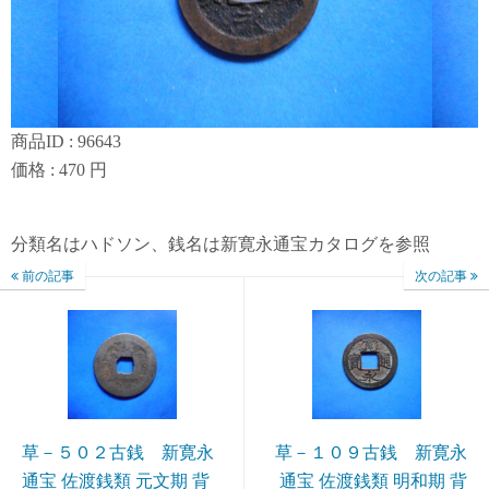
商品ID : 96643
価格 : 470 円
分類名はハドソン、銭名は新寛永通宝カタログを参照
前の記事
次の記事
草－５０２古銭 新寛永
草－１０９古銭 新寛永
通宝 佐渡銭類 元文期 背
通宝 佐渡銭類 明和期 背