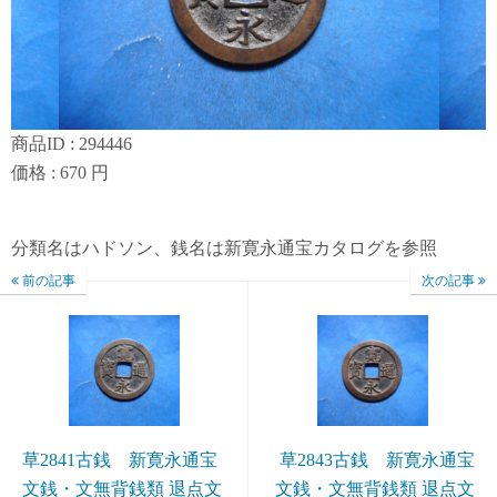
商品ID : 294446
価格 : 670 円
分類名はハドソン、銭名は新寛永通宝カタログを参照
前の記事
次の記事
草2841古銭 新寛永通宝
草2843古銭 新寛永通宝
文銭・文無背銭類 退点文
文銭・文無背銭類 退点文