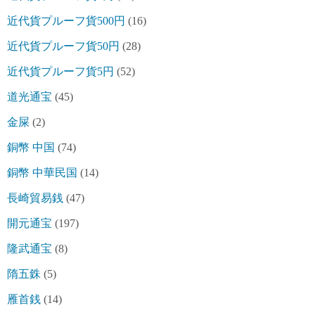
近代貨プルーフ貨500円
(16)
近代貨プルーフ貨50円
(28)
近代貨プルーフ貨5円
(52)
道光通宝
(45)
金屎
(2)
銅幣 中国
(74)
銅幣 中華民国
(14)
長崎貿易銭
(47)
開元通宝
(197)
隆武通宝
(8)
隋五銖
(5)
雁首銭
(14)