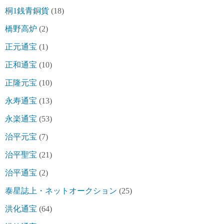
桐1銭青銅貨
(18)
橋野高炉
(2)
正元通宝
(1)
正和通宝
(10)
正隆元宝
(10)
永寿通宝
(13)
永楽通宝
(53)
治平元宝
(7)
治平聖宝
(21)
治平通宝
(2)
泰星誌上・ネットオークション
(25)
洪化通宝
(64)