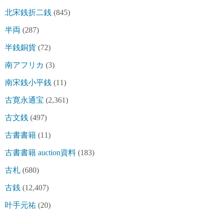
北宋銭折二銭
(845)
半両
(287)
半銭銅貨
(72)
南アフリカ
(3)
南宋銭小平銭
(11)
古寛永通宝
(2,361)
古文銭
(497)
古書書籍
(11)
古書書籍 auction資料
(183)
古札
(680)
古銭
(12,407)
叶手元祐
(20)