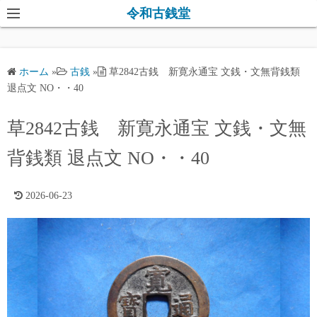
コ
令和古銭堂
ン
テ
ン
ホーム
»
古銭
»
草2842古銭 新寛永通宝 文銭・文無背銭類
ツ
退点文 NO・・40
へ
ス
草2842古銭 新寛永通宝 文銭・文無
キ
背銭類 退点文 NO・・40
ッ
プ
2026-06-23