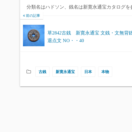
分類名はハドソン、銭名は新寛永通宝カタログを
前の記事
草2842古銭 新寛永通宝 文銭・文無背
退点文 NO・・40
古銭
新寛永通宝
日本
本物