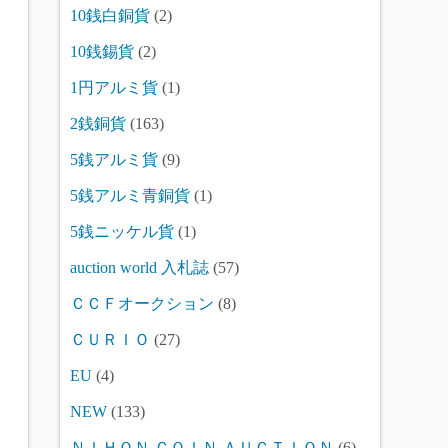
10銭白銅貨
(2)
10銭錫貨
(2)
1円アルミ貨
(1)
2銭銅貨
(163)
5銭アルミ貨
(9)
5銭アルミ青銅貨
(1)
5銭ニッケル貨
(1)
auction world 入札誌
(57)
ＣＣＦオークション
(8)
ＣＵＲＩＯ
(27)
EU
(4)
NEW
(133)
ＮＩＨＯＮ ＣＯＩＮ ＡＵＣＴＩＯＮ
(6)