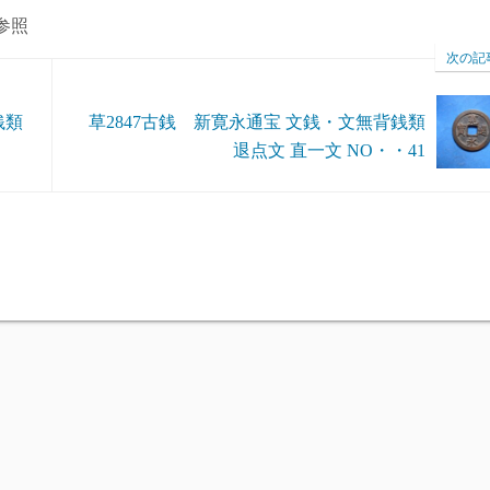
参照
次の記
銭類
草2847古銭 新寛永通宝 文銭・文無背銭類
退点文 直一文 NO・・41