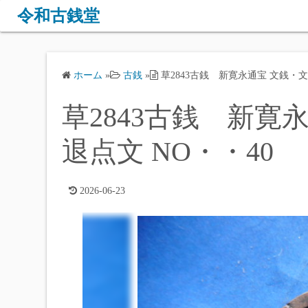
コ
令和古銭堂
ン
テ
ン
ホーム
»
古銭
»
草2843古銭 新寛永通宝 文銭・文
ツ
へ
草2843古銭 新寛
ス
キ
退点文 NO・・40
ッ
プ
2026-06-23